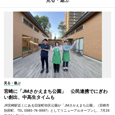
見る・遊ぶ
見る・遊ぶ
宮崎に「JMさかえまち公園」 公民連携でにぎわ
い創出、中高生タイムも
JR宮崎駅近くにある旧栄町街区公園が「JMさかえまち公園」（宮崎市
別府町、TEL 0985-74-9997）としてリニューアルオープンし、7月26