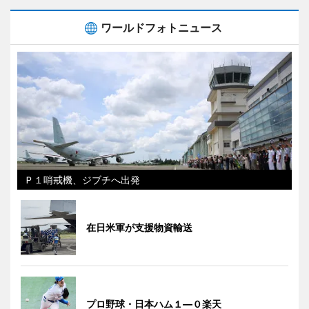
ワールドフォトニュース
Ｐ１哨戒機、ジブチへ出発
在日米軍が支援物資輸送
プロ野球・日本ハム１―０楽天