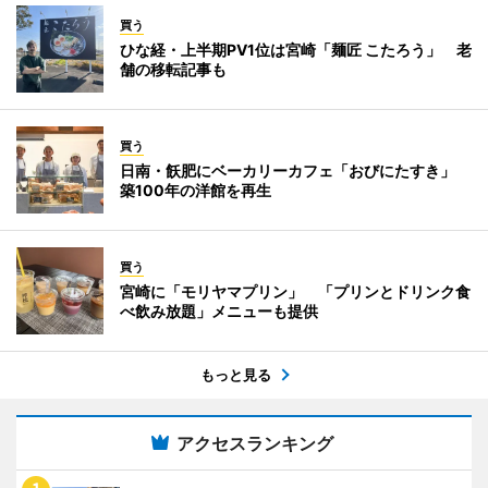
買う
ひな経・上半期PV1位は宮崎「麺匠 こたろう」 老
舗の移転記事も
買う
日南・飫肥にベーカリーカフェ「おびにたすき」
築100年の洋館を再生
買う
宮崎に「モリヤマプリン」 「プリンとドリンク食
べ飲み放題」メニューも提供
もっと見る
アクセスランキング