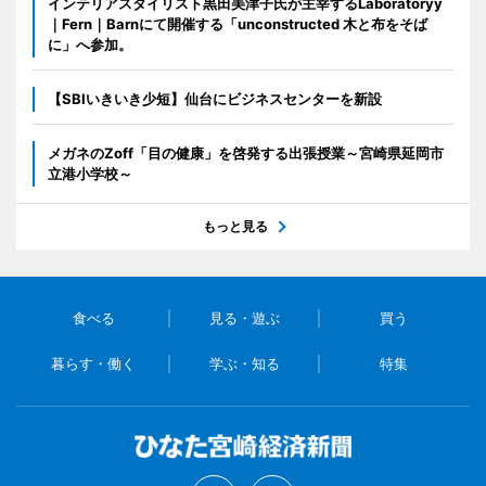
インテリアスタイリスト黒田美津子氏が主宰するLaboratoryy
｜Fern｜Barnにて開催する「unconstructed 木と布をそば
に」へ参加。
【SBIいきいき少短】仙台にビジネスセンターを新設
メガネのZoff「目の健康」を啓発する出張授業～宮崎県延岡市
立港小学校～
もっと見る
食べる
見る・遊ぶ
買う
暮らす・働く
学ぶ・知る
特集