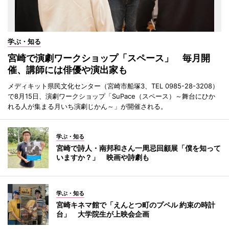
学ぶ・知る
宮崎で演劇ワークショップ「スペース」 毎月開
催、講師には俳優や演出家も
メディキット県民文化センター（宮崎市船塚3、TEL 0985-28-3208）
で8月15日、演劇ワークショップ「SuPace（スペース）～舞台にひか
れる人が集まる月いち演劇じかん～」が開催される。
学ぶ・知る
宮崎で詩人・南邦和さん一周忌回顧展「僕を知って
いますか？」 映画や詩劇も
学ぶ・知る
宮崎キネマ館で「えんとつ町のプペル 約束の時計
台」 大学院生が上映会企画