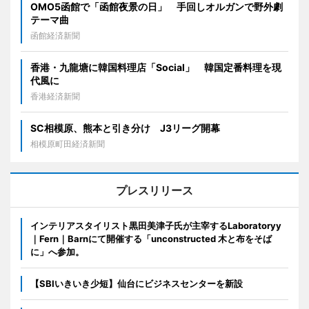
OMO5函館で「函館夜景の日」 手回しオルガンで野外劇
テーマ曲
函館経済新聞
香港・九龍塘に韓国料理店「Social」 韓国定番料理を現
代風に
香港経済新聞
SC相模原、熊本と引き分け J3リーグ開幕
相模原町田経済新聞
プレスリリース
インテリアスタイリスト黒田美津子氏が主宰するLaboratoryy
｜Fern｜Barnにて開催する「unconstructed 木と布をそば
に」へ参加。
【SBIいきいき少短】仙台にビジネスセンターを新設