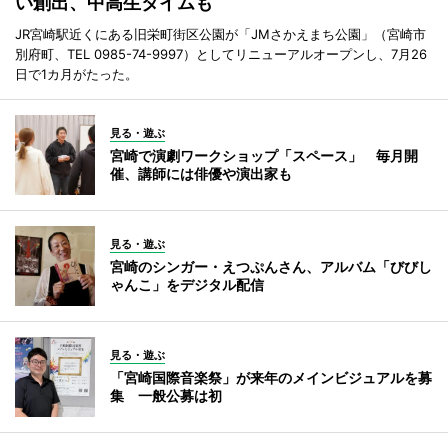
い創出、中高生タイムも
JR宮崎駅近くにある旧栄町街区公園が「JMさかえまち公園」（宮崎市
別府町、TEL 0985-74-9997）としてリニューアルオープンし、7月26
日で1カ月がたった。
見る・遊ぶ
宮崎で演劇ワークショップ「スペース」 毎月開
催、講師には俳優や演出家も
見る・遊ぶ
宮崎のシンガー・えつぷんさん、アルバム「びびし
ゃんこ」をデジタル配信
見る・遊ぶ
「宮崎国際音楽祭」が来年のメインビジュアルを募
集 一般公募は初