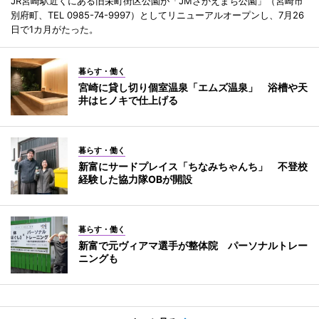
JR宮崎駅近くにある旧栄町街区公園が「JMさかえまち公園」（宮崎市
別府町、TEL 0985-74-9997）としてリニューアルオープンし、7月26
日で1カ月がたった。
暮らす・働く
宮崎に貸し切り個室温泉「エムズ温泉」 浴槽や天
井はヒノキで仕上げる
暮らす・働く
新富にサードプレイス「ちなみちゃんち」 不登校
経験した協力隊OBが開設
暮らす・働く
新富で元ヴィアマ選手が整体院 パーソナルトレー
ニングも