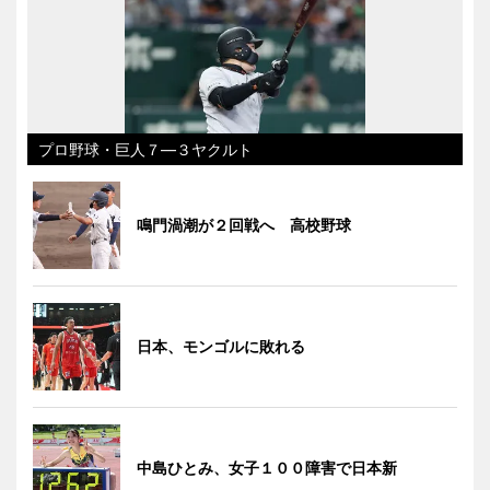
プロ野球・巨人７―３ヤクルト
鳴門渦潮が２回戦へ 高校野球
日本、モンゴルに敗れる
中島ひとみ、女子１００障害で日本新