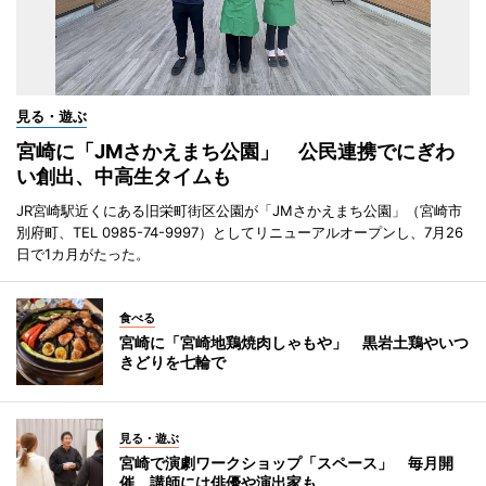
見る・遊ぶ
宮崎に「JMさかえまち公園」 公民連携でにぎわ
い創出、中高生タイムも
JR宮崎駅近くにある旧栄町街区公園が「JMさかえまち公園」（宮崎市
別府町、TEL 0985-74-9997）としてリニューアルオープンし、7月26
日で1カ月がたった。
食べる
宮崎に「宮崎地鶏焼肉しゃもや」 黒岩土鶏やいつ
きどりを七輪で
見る・遊ぶ
宮崎で演劇ワークショップ「スペース」 毎月開
催、講師には俳優や演出家も