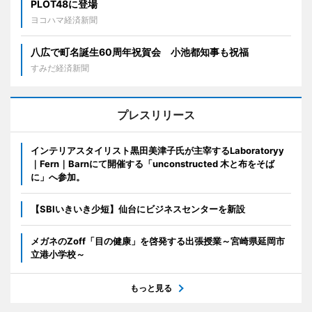
PLOT48に登場
ヨコハマ経済新聞
八広で町名誕生60周年祝賀会 小池都知事も祝福
すみだ経済新聞
プレスリリース
インテリアスタイリスト黒田美津子氏が主宰するLaboratoryy
｜Fern｜Barnにて開催する「unconstructed 木と布をそば
に」へ参加。
【SBIいきいき少短】仙台にビジネスセンターを新設
メガネのZoff「目の健康」を啓発する出張授業～宮崎県延岡市
立港小学校～
もっと見る