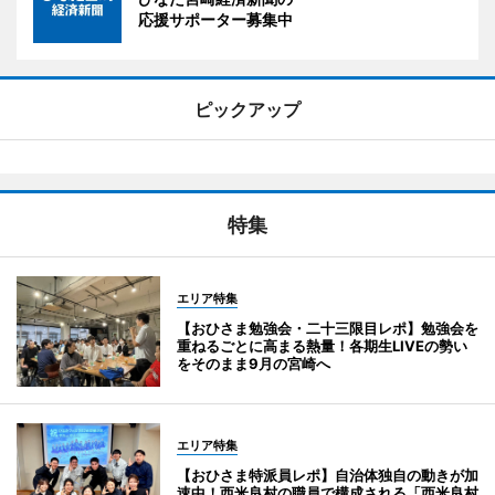
応援サポーター募集中
ピックアップ
特集
エリア特集
【おひさま勉強会・二十三限目レポ】勉強会を
重ねるごとに高まる熱量！各期生LIVEの勢い
をそのまま9月の宮崎へ
エリア特集
【おひさま特派員レポ】自治体独自の動きが加
速中！西米良村の職員で構成される「西米良村