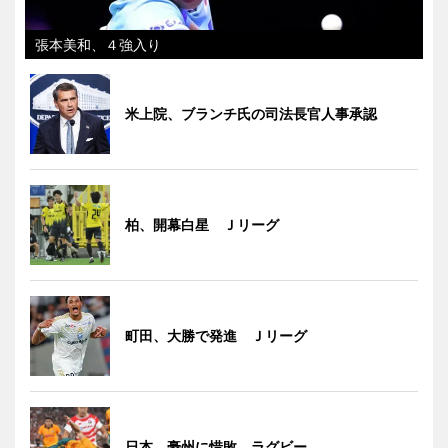
張本美和、４強入り
米上院、ブランチ氏の司法長官人事承認
柏、開幕白星 Ｊリーグ
町田、大勝で発進 Ｊリーグ
日本、豪州に惜敗 ラグビー