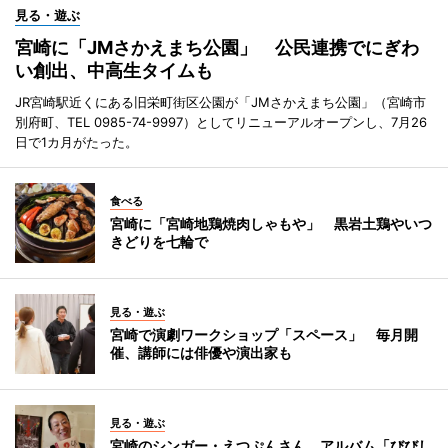
見る・遊ぶ
宮崎に「JMさかえまち公園」 公民連携でにぎわ
い創出、中高生タイムも
JR宮崎駅近くにある旧栄町街区公園が「JMさかえまち公園」（宮崎市
別府町、TEL 0985-74-9997）としてリニューアルオープンし、7月26
日で1カ月がたった。
食べる
宮崎に「宮崎地鶏焼肉しゃもや」 黒岩土鶏やいつ
きどりを七輪で
見る・遊ぶ
宮崎で演劇ワークショップ「スペース」 毎月開
催、講師には俳優や演出家も
見る・遊ぶ
宮崎のシンガー・えつぷんさん、アルバム「びびし