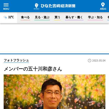
32°C
食べる
見る・遊ぶ
買う
暮らす・働く
学ぶ・知る
フォトフラッシュ
2023.05.04
メンバーの五十川和彦さん