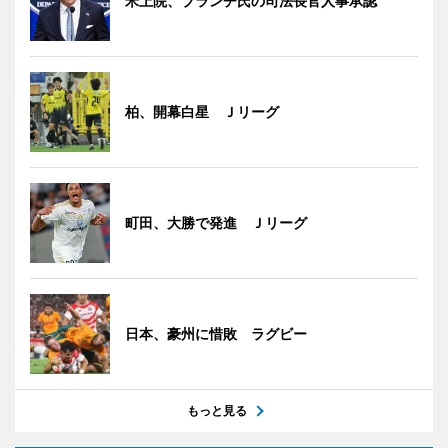
米上院、ブランチ氏の司法長官人事承認
柏、開幕白星 Ｊリーグ
町田、大勝で発進 Ｊリーグ
日本、豪州に惜敗 ラグビー
もっと見る