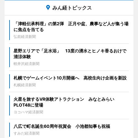
みん経トピックス
「津軽伝承料理」の第2弾 正月や盆、農事など人が集う場
に焦点を当てる
弘前経済新聞
星野エリアで「足水浴」 13度の湧水とヒノキ香るおけで
清涼体験
軽井沢経済新聞
札幌でゲームイベント10月開催へ 高校生向け企画を新設
札幌経済新聞
火星を旅するVR体験アトラクション みなとみらい
PLOT48に登場
ヨコハマ経済新聞
八広で町名誕生60周年祝賀会 小池都知事も祝福
すみだ経済新聞