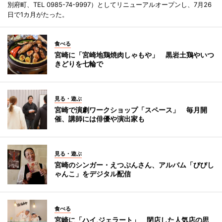
別府町、TEL 0985-74-9997）としてリニューアルオープンし、7月26
日で1カ月がたった。
食べる
宮崎に「宮崎地鶏焼肉しゃもや」 黒岩土鶏やいつ
きどりを七輪で
見る・遊ぶ
宮崎で演劇ワークショップ「スペース」 毎月開
催、講師には俳優や演出家も
見る・遊ぶ
宮崎のシンガー・えつぷんさん、アルバム「びびし
ゃんこ」をデジタル配信
食べる
宮崎に「ハイ,ジェラート」 閉店した人気店の思