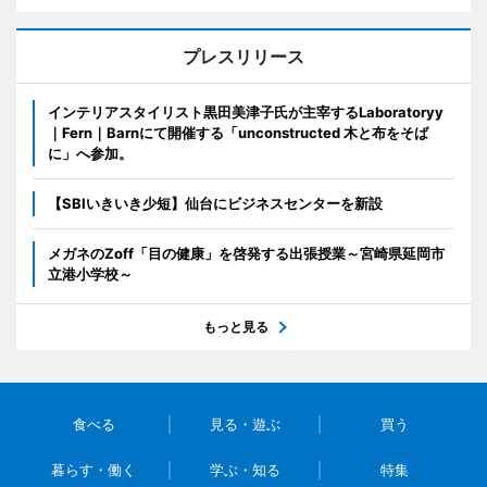
プレスリリース
インテリアスタイリスト黒田美津子氏が主宰するLaboratoryy
｜Fern｜Barnにて開催する「unconstructed 木と布をそば
に」へ参加。
【SBIいきいき少短】仙台にビジネスセンターを新設
メガネのZoff「目の健康」を啓発する出張授業～宮崎県延岡市
立港小学校～
もっと見る
食べる
見る・遊ぶ
買う
暮らす・働く
学ぶ・知る
特集