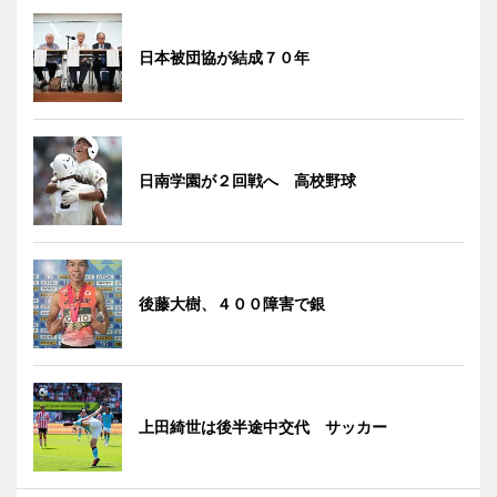
日本被団協が結成７０年
日南学園が２回戦へ 高校野球
後藤大樹、４００障害で銀
上田綺世は後半途中交代 サッカー