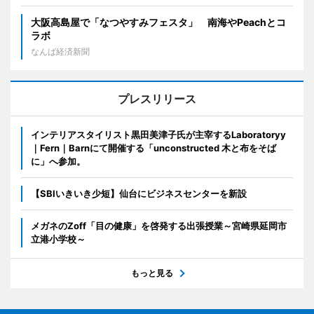
大阪高島屋で「なつやすみフェスタ」 南海やPeachとコ
ラボ
なんば経済新聞
プレスリリース
インテリアスタイリスト黒田美津子氏が主宰するLaboratoryy
｜Fern｜Barnにて開催する「unconstructed 木と布をそば
に」へ参加。
【SBIいきいき少短】仙台にビジネスセンターを新設
メガネのZoff「目の健康」を啓発する出張授業～宮崎県延岡市
立港小学校～
もっと見る