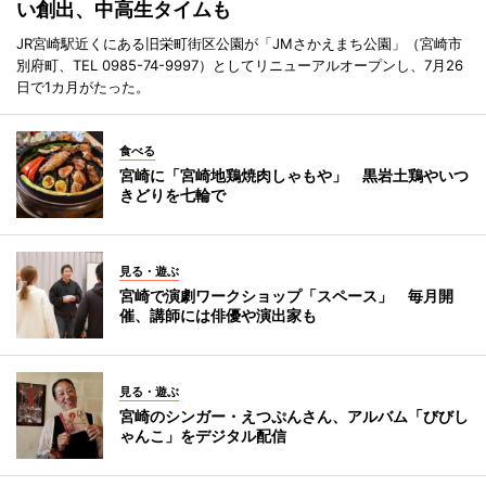
い創出、中高生タイムも
JR宮崎駅近くにある旧栄町街区公園が「JMさかえまち公園」（宮崎市
別府町、TEL 0985-74-9997）としてリニューアルオープンし、7月26
日で1カ月がたった。
食べる
宮崎に「宮崎地鶏焼肉しゃもや」 黒岩土鶏やいつ
きどりを七輪で
見る・遊ぶ
宮崎で演劇ワークショップ「スペース」 毎月開
催、講師には俳優や演出家も
見る・遊ぶ
宮崎のシンガー・えつぷんさん、アルバム「びびし
ゃんこ」をデジタル配信