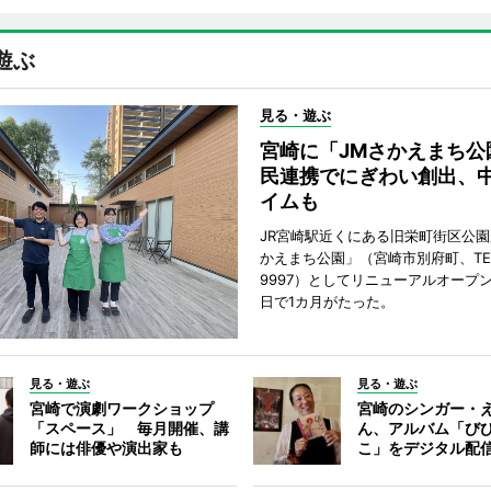
遊ぶ
見る・遊ぶ
宮崎に「JMさかえまち公
民連携でにぎわい創出、
イムも
JR宮崎駅近くにある旧栄町街区公園
かえまち公園」（宮崎市別府町、TEL 0
9997）としてリニューアルオープン
日で1カ月がたった。
見る・遊ぶ
見る・遊ぶ
宮崎で演劇ワークショップ
宮崎のシンガー・
「スペース」 毎月開催、講
ん、アルバム「び
師には俳優や演出家も
こ」をデジタル配