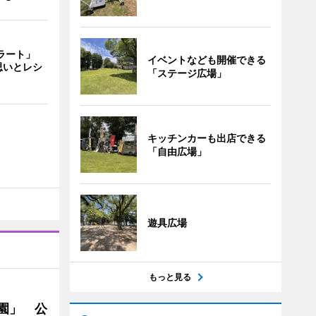
ェラート」
イベントなども開催できる
思いとレシ
「ステージ広場」
キッチンカーも出店できる
「自由広場」
遊具広場
もっと見る
園」 公