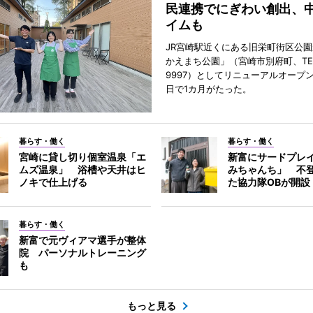
民連携でにぎわい創出、
イムも
JR宮崎駅近くにある旧栄町街区公園
かえまち公園」（宮崎市別府町、TEL 0
9997）としてリニューアルオープン
日で1カ月がたった。
暮らす・働く
暮らす・働く
宮崎に貸し切り個室温泉「エ
新富にサードプレ
ムズ温泉」 浴槽や天井はヒ
みちゃんち」 不
ノキで仕上げる
た協力隊OBが開設
暮らす・働く
新富で元ヴィアマ選手が整体
院 パーソナルトレーニング
も
もっと見る