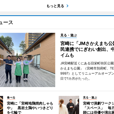
もっと見る
ュース
見る・遊ぶ
宮崎に「JMさかえまち公
民連携でにぎわい創出、
イムも
JR宮崎駅近くにある旧栄町街区公園
かえまち公園」（宮崎市別府町、TEL 0
9997）としてリニューアルオープン
日で1カ月がたった。
食べる
見る・遊ぶ
宮崎に「宮崎地鶏焼肉しゃも
宮崎で演劇ワーク
や」 黒岩土鶏やいつきどり
「スペース」 毎
を七輪で
師には俳優や演出