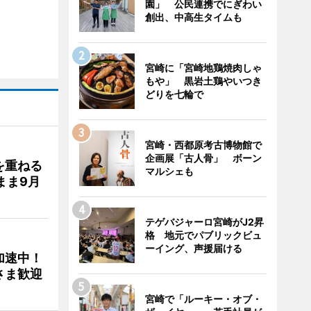
園」 公民連携でにぎわい
創出、中高生タイムも
宮崎に「宮崎地鶏焼肉しゃ
もや」 黒岩土鶏やいつき
どりを七輪で
宮崎・西都原考古博物館で
企画展「古人骨」 ボーン
を重ねる
マルシェも
まま9月
テゲバジャーロ宮崎がJ2昇
格 地元でパブリックビュ
ーイング、声援届ける
加速中！
さま歓迎
宮崎で「ルーキー・オブ・