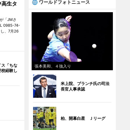
ワールドフォトニュース
中高生タ
が「JMさ
985-74-
し、7月26
イス「ちな
張本美和、４強入り
登校経験し
米上院、ブランチ氏の司法
長官人事承認
柏、開幕白星 Ｊリーグ