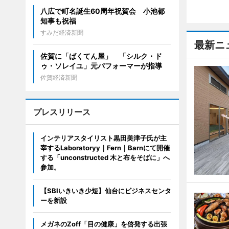
八広で町名誕生60周年祝賀会 小池都
知事も祝福
すみだ経済新聞
最新ニ
佐賀に「ばくてん屋」 「シルク・ド
ゥ・ソレイユ」元パフォーマーが指導
佐賀経済新聞
プレスリリース
インテリアスタイリスト黒田美津子氏が主
宰するLaboratoryy｜Fern｜Barnにて開催
する「unconstructed 木と布をそばに」へ
参加。
【SBIいきいき少短】仙台にビジネスセンタ
ーを新設
メガネのZoff「目の健康」を啓発する出張