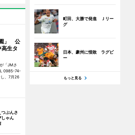
町田、大勝で発進 Ｊリー
グ
園」 公
中高生タ
日本、豪州に惜敗 ラグビ
ー
が「JMさ
985-74-
し、7月26
もっと見る
えつぷんさ
びしゃん
信