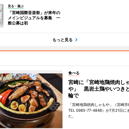
見る・遊ぶ
「宮崎国際音楽祭」が来年の
メインビジュアルを募集 一
般公募は初
もっと見る
食べる
宮崎に「宮崎地鶏焼肉し
や」 黒岩土鶏やいつき
輪で
「宮崎地鶏焼肉しゃもや」（宮崎市
TEL 0985-77-4848）が7月21
た。