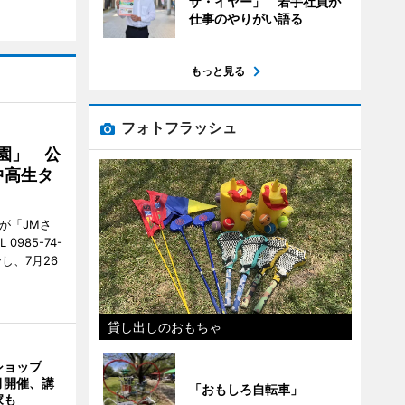
ザ・イヤー」 若手社員が
仕事のやりがい語る
もっと見る
フォトフラッシュ
園」 公
中高生タ
が「JMさ
985-74-
し、7月26
貸し出しのおもちゃ
ショップ
月開催、講
「おもしろ自転車」
家も