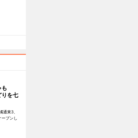
ゃも
どりを七
橘通東3、
日にオープンし