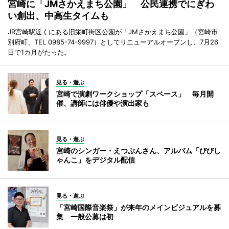
宮崎に「JMさかえまち公園」 公民連携でにぎわ
い創出、中高生タイムも
JR宮崎駅近くにある旧栄町街区公園が「JMさかえまち公園」（宮崎市
別府町、TEL 0985-74-9997）としてリニューアルオープンし、7月26
日で1カ月がたった。
見る・遊ぶ
宮崎で演劇ワークショップ「スペース」 毎月開
催、講師には俳優や演出家も
見る・遊ぶ
宮崎のシンガー・えつぷんさん、アルバム「びびし
ゃんこ」をデジタル配信
見る・遊ぶ
「宮崎国際音楽祭」が来年のメインビジュアルを募
集 一般公募は初