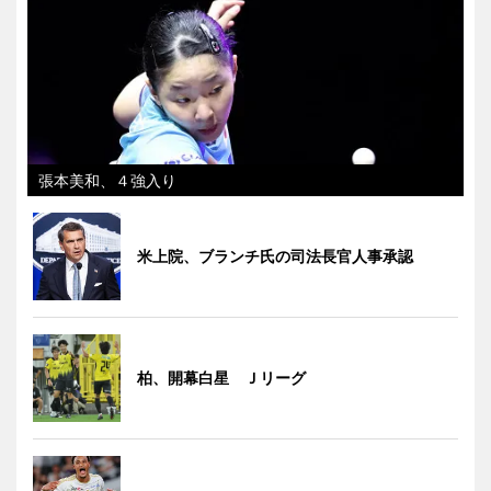
張本美和、４強入り
米上院、ブランチ氏の司法長官人事承認
柏、開幕白星 Ｊリーグ