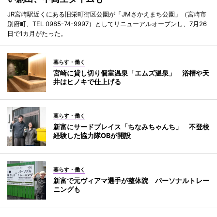
JR宮崎駅近くにある旧栄町街区公園が「JMさかえまち公園」（宮崎市
別府町、TEL 0985-74-9997）としてリニューアルオープンし、7月26
日で1カ月がたった。
暮らす・働く
宮崎に貸し切り個室温泉「エムズ温泉」 浴槽や天
井はヒノキで仕上げる
暮らす・働く
新富にサードプレイス「ちなみちゃんち」 不登校
経験した協力隊OBが開設
暮らす・働く
新富で元ヴィアマ選手が整体院 パーソナルトレー
ニングも