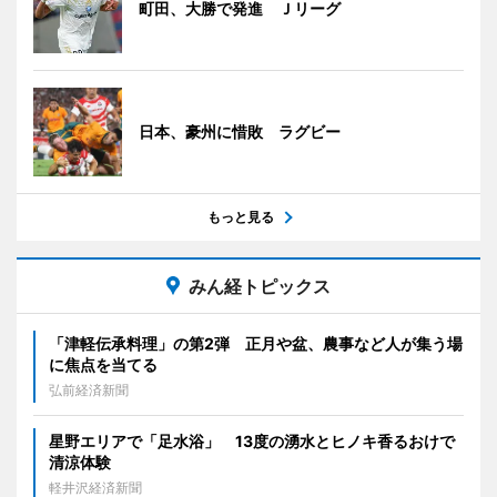
町田、大勝で発進 Ｊリーグ
日本、豪州に惜敗 ラグビー
もっと見る
みん経トピックス
「津軽伝承料理」の第2弾 正月や盆、農事など人が集う場
に焦点を当てる
弘前経済新聞
星野エリアで「足水浴」 13度の湧水とヒノキ香るおけで
清涼体験
軽井沢経済新聞