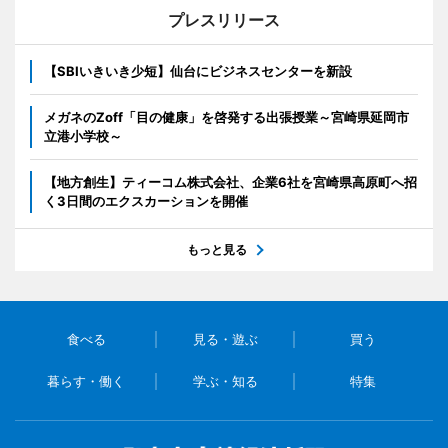
プレスリリース
【SBIいきいき少短】仙台にビジネスセンターを新設
メガネのZoff「目の健康」を啓発する出張授業～宮崎県延岡市
立港小学校～
【地方創生】ティーコム株式会社、企業6社を宮崎県高原町へ招
く3日間のエクスカーションを開催
もっと見る
食べる
見る・遊ぶ
買う
暮らす・働く
学ぶ・知る
特集