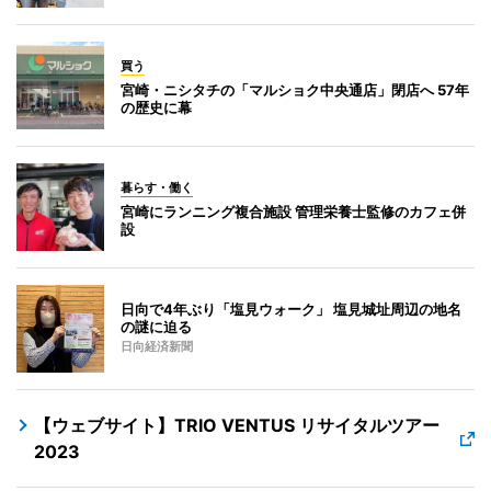
買う
宮崎・ニシタチの「マルショク中央通店」閉店へ 57年
の歴史に幕
暮らす・働く
宮崎にランニング複合施設 管理栄養士監修のカフェ併
設
日向で4年ぶり「塩見ウォーク」 塩見城址周辺の地名
の謎に迫る
日向経済新聞
【ウェブサイト】TRIO VENTUS リサイタルツアー
2023