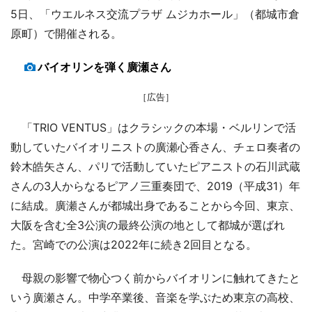
5日、「ウエルネス交流プラザ ムジカホール」（都城市倉
原町）で開催される。
バイオリンを弾く廣瀬さん
［広告］
「TRIO VENTUS」はクラシックの本場・ベルリンで活
動していたバイオリニストの廣瀬心香さん、チェロ奏者の
鈴木皓矢さん、パリで活動していたピアニストの石川武蔵
さんの3人からなるピアノ三重奏団で、2019（平成31）年
に結成。廣瀬さんが都城出身であることから今回、東京、
大阪を含む全3公演の最終公演の地として都城が選ばれ
た。宮崎での公演は2022年に続き2回目となる。
母親の影響で物心つく前からバイオリンに触れてきたと
いう廣瀬さん。中学卒業後、音楽を学ぶため東京の高校、