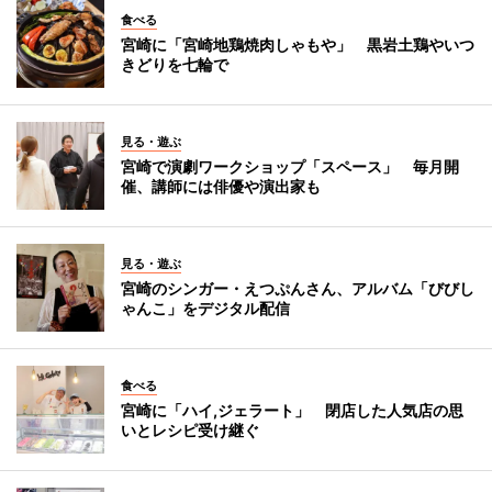
食べる
宮崎に「宮崎地鶏焼肉しゃもや」 黒岩土鶏やいつ
きどりを七輪で
見る・遊ぶ
宮崎で演劇ワークショップ「スペース」 毎月開
催、講師には俳優や演出家も
見る・遊ぶ
宮崎のシンガー・えつぷんさん、アルバム「びびし
ゃんこ」をデジタル配信
食べる
宮崎に「ハイ,ジェラート」 閉店した人気店の思
いとレシピ受け継ぐ