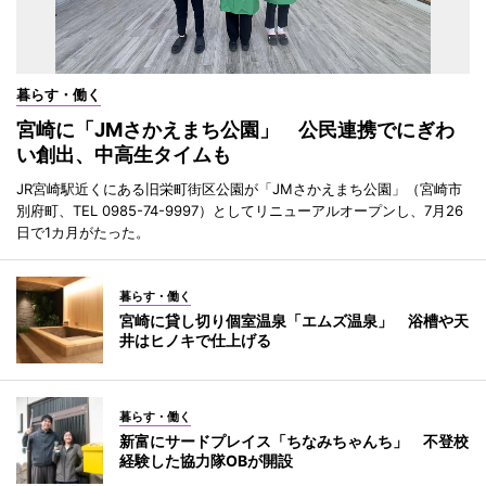
暮らす・働く
宮崎に「JMさかえまち公園」 公民連携でにぎわ
い創出、中高生タイムも
JR宮崎駅近くにある旧栄町街区公園が「JMさかえまち公園」（宮崎市
別府町、TEL 0985-74-9997）としてリニューアルオープンし、7月26
日で1カ月がたった。
暮らす・働く
宮崎に貸し切り個室温泉「エムズ温泉」 浴槽や天
井はヒノキで仕上げる
暮らす・働く
新富にサードプレイス「ちなみちゃんち」 不登校
経験した協力隊OBが開設