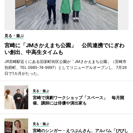
見る・遊ぶ
宮崎に「JMさかえまち公園」 公民連携でにぎわ
い創出、中高生タイムも
JR宮崎駅近くにある旧栄町街区公園が「JMさかえまち公園」（宮崎市
別府町、TEL 0985-74-9997）としてリニューアルオープンし、7月26
日で1カ月がたった。
見る・遊ぶ
宮崎で演劇ワークショップ「スペース」 毎月開
催、講師には俳優や演出家も
見る・遊ぶ
宮崎のシンガー・えつぷんさん、アルバム「びびし