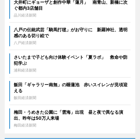
大井町にギョーザと創作中華「蓮月」 南青山、新橋に次
ぐ都内3店舗目
品川経済新聞
八戸の伝統武芸「騎馬打毬」がお守りに 新羅神社、透明
感のある切り絵で
八戸経済新聞
さいたまで子ども向け体験イベント「夏ラボ」 救命や防
犯学ぶ
浦和経済新聞
飯田「ギャラリー南無」の睡蓮池 赤いスイレンが見頃迎
える
飯田経済新聞
梅田・うめきた公園に「雲海」出現 昼と夜で異なる演
出、昨年は50万人来場
梅田経済新聞