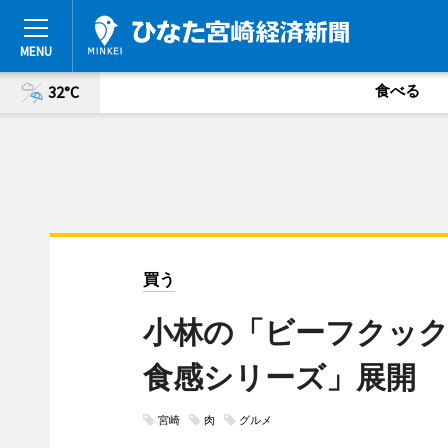
食べる
32°C
買う
小林の「ビーフクック
食感シリーズ」展開
宮崎
肉
グルメ