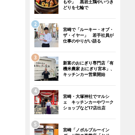
もや」 黒岩土鶏やいつき
どりを七輪で
宮崎で「ルーキー・オブ・
ザ・イヤー」 若手社員が
仕事のやりがい語る
新富のおにぎり専門店「有
機米農家 おにぎり宮本」、
キッチンカー営業開始
宮崎・大塚神社でマルシ
ェ キッチンカーやワーク
ショップなど17店出店
宮崎「ノボルブルーイン