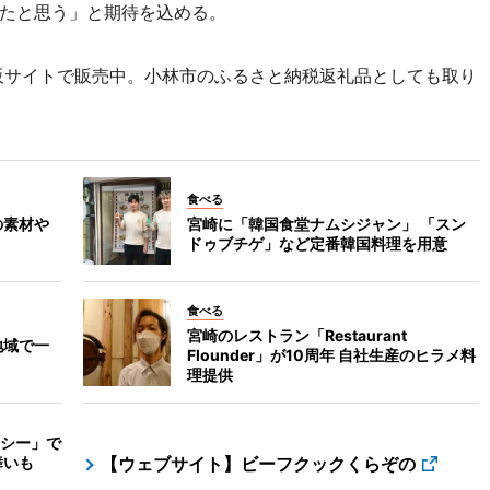
たと思う」と期待を込める。
販サイトで販売中。小林市のふるさと納税返礼品としても取り
食べる
の素材や
宮崎に「韓国食堂ナムシジャン」 「スン
ドゥブチゲ」など定番韓国料理を用意
食べる
宮崎のレストラン「Restaurant
地域で一
Flounder」が10周年 自社生産のヒラメ料
理提供
シー」で
舞いも
【ウェブサイト】ビーフクックくらぞの