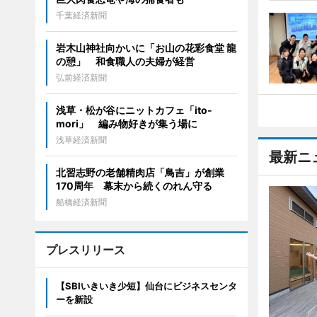
千葉経済新聞
岩木山神社向かいに「お山の花彩食堂 龍
の憩」 和食職人の夫婦が経営
弘前経済新聞
浅草・松が谷にニットカフェ「ito-
mori」 編み物好きが集う場に
浅草経済新聞
最新ニ
北習志野の老舗精肉店「鳥吉」が創業
170周年 幕末から続くのれん守る
船橋経済新聞
プレスリリース
【SBIいきいき少短】仙台にビジネスセンタ
ーを新設