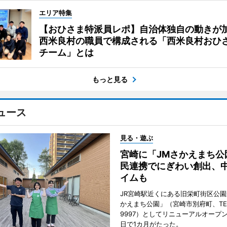
エリア特集
【おひさま特派員レポ】自治体独自の動きが
西米良村の職員で構成される「西米良村おひ
チーム」とは
もっと見る
ュース
見る・遊ぶ
宮崎に「JMさかえまち公
民連携でにぎわい創出、
イムも
JR宮崎駅近くにある旧栄町街区公園
かえまち公園」（宮崎市別府町、TEL 0
9997）としてリニューアルオープン
日で1カ月がたった。