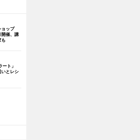
ショップ
月開催、講
家も
ェラート」
思いとレシ