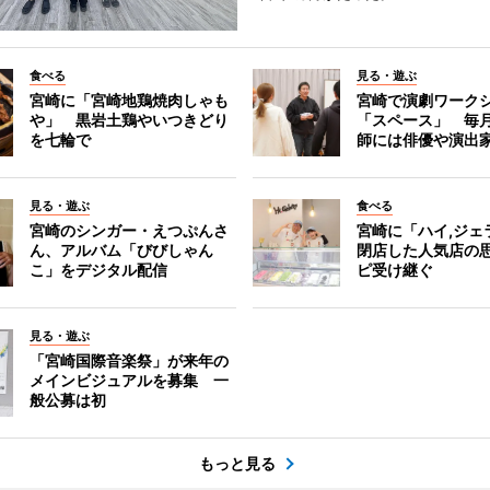
食べる
見る・遊ぶ
宮崎に「宮崎地鶏焼肉しゃも
宮崎で演劇ワーク
や」 黒岩土鶏やいつきどり
「スペース」 毎
を七輪で
師には俳優や演出
見る・遊ぶ
食べる
宮崎のシンガー・えつぷんさ
宮崎に「ハイ,ジ
ん、アルバム「びびしゃん
閉店した人気店の
こ」をデジタル配信
ピ受け継ぐ
見る・遊ぶ
「宮崎国際音楽祭」が来年の
メインビジュアルを募集 一
般公募は初
もっと見る