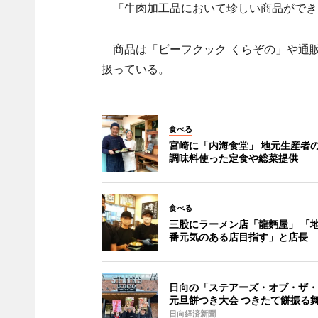
「牛肉加工品において珍しい商品ができ
商品は「ビーフクック くらぞの」や通
扱っている。
食べる
宮崎に「内海食堂」 地元生産者
調味料使った定食や総菜提供
食べる
三股にラーメン店「龍麪屋」 「
番元気のある店目指す」と店長
日向の「ステアーズ・オブ・ザ・
元旦餅つき大会 つきたて餅振る
日向経済新聞