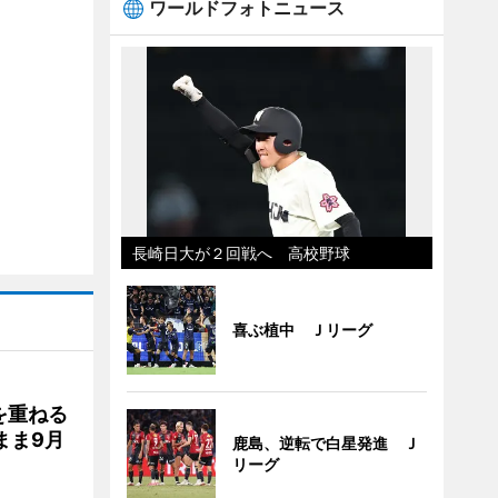
ワールドフォトニュース
長崎日大が２回戦へ 高校野球
喜ぶ植中 Ｊリーグ
を重ねる
まま9月
鹿島、逆転で白星発進 Ｊ
リーグ