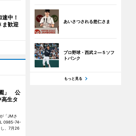
加速中！
あいさつされる悠仁さま
さま歓迎
プロ野球・西武２―５ソフ
トバンク
もっと見る
園」 公
中高生タ
が「JMさ
985-74-
し、7月26