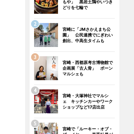
もや」 黒岩土鶏やいつき
どりを七輪で
宮崎に「JMさかえまち公
園」 公民連携でにぎわい
創出、中高生タイムも
宮崎・西都原考古博物館で
企画展「古人骨」 ボーン
マルシェも
宮崎・大塚神社でマルシ
ェ キッチンカーやワーク
ショップなど17店出店
宮崎で「ルーキー・オブ・