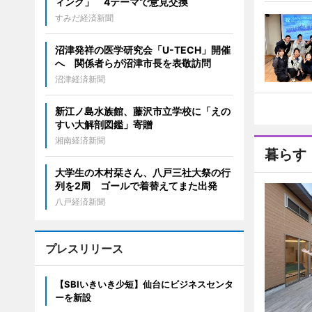
ィング」 4テーマで意見交換
すみだ経済新聞
沼津発祥の医学研究会「U-TECH」開催
へ 関係者らが沼津市長を表敬訪問
沼津経済新聞
新江ノ島水族館、藤沢市立学校に「えの
すい大解剖図鑑」寄贈
湘南経済新聞
暮らす
大学生の木村栞さん、八戸三社大祭の行
列を2周 ゴールで着替えてまた出発
八戸経済新聞
プレスリリース
【SBIいきいき少短】仙台にビジネスセンタ
ーを新設