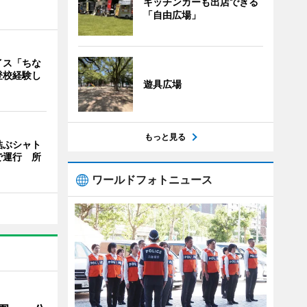
キッチンカーも出店できる
「自由広場」
イス「ちな
登校経験し
遊具広場
もっと見る
結ぶシャト
で運行 所
ワールドフォトニュース