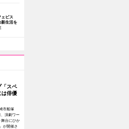
フェビス
の新生活を
住
プ「スペ
には俳優
崎市船塚
15日、演劇ワー
～舞台にひか
」が開催さ