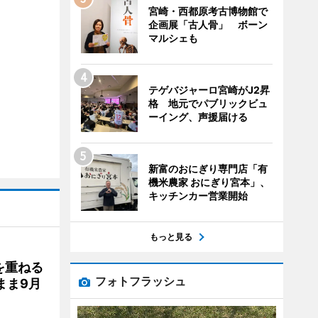
宮崎・西都原考古博物館で
企画展「古人骨」 ボーン
マルシェも
テゲバジャーロ宮崎がJ2昇
格 地元でパブリックビュ
ーイング、声援届ける
新富のおにぎり専門店「有
機米農家 おにぎり宮本」、
キッチンカー営業開始
もっと見る
を重ねる
フォトフラッシュ
まま9月