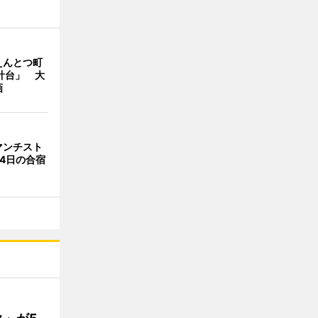
えんとつ町
計台」 大
画
マンチスト
4日の合宿