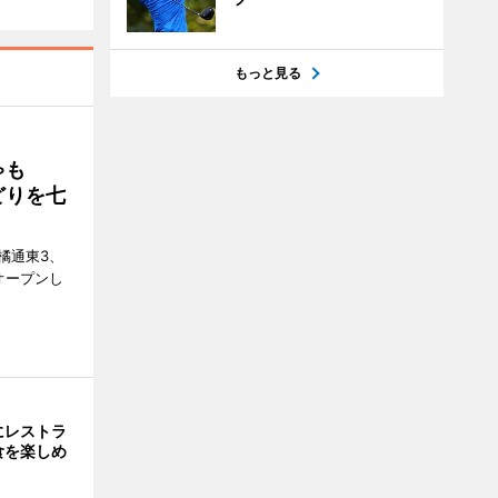
もっと見る
ゃも
どりを七
橘通東3、
日にオープンし
にレストラ
食を楽しめ