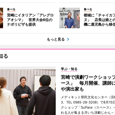
食べる
食べる
宮崎にイタリアン「アレグロ
都城に「チャイカ
アオシマ」 世界大会6位の
ヌ」 店長は娘と
ナポリピザも提供
機に鹿児島から移
もっと見る
知る
学ぶ・知る
宮崎で演劇ワークショッ
ース」 毎月開催、講師
や演出家も
メディキット県民文化センター（宮
3、TEL 0985-28-3208）で8月
クショップ「SuPace（スペース）
れる人が集まる月いち演劇じかん～