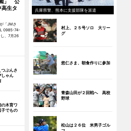
園」 公
中高生タ
兵庫県警、熊本に支援部隊を派遣
が「JMさ
村上、２５号ソロ 大リー
985-74-
グ
し、7月26
悠仁さま、朝食作りに参加
えつぷんさ
びしゃん
信
青森山田が２回戦へ 高校
野球
朝の木育ワ
親子でもの
松山は２６位 米男子ゴル
フ