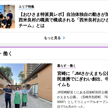
エリア特集
【おひさま特派員レポ】自治体独自の動きが
西米良村の職員で構成される「西米良村おひ
チーム」とは
もっと見る
・働く
暮らす・働く
宮崎に「JMさかえまち公
民連携でにぎわい創出、
イムも
JR宮崎駅近くにある旧栄町街区公園
かえまち公園」（宮崎市別府町、TEL 0
9997）としてリニューアルオープン
日で1カ月がたった。