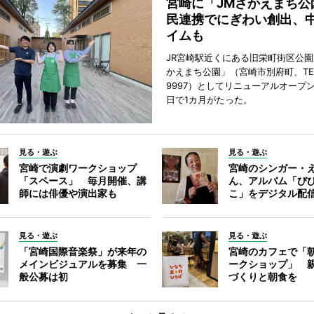
宮崎に「JMさかえまち公
民連携でにぎわい創出、
イムも
JR宮崎駅近くにある旧栄町街区公園
かえまち公園」（宮崎市別府町、TEL 0
9997）としてリニューアルオープン
日で1カ月がたった。
見る・遊ぶ
見る・遊ぶ
宮崎で演劇ワークショップ
宮崎のシンガー・
「スペース」 毎月開催、講
ん、アルバム「び
師には俳優や演出家も
こ」をデジタル配
見る・遊ぶ
見る・遊ぶ
「宮崎国際音楽祭」が来年の
宮崎のカフェで「
メインビジュアルを募集 一
ークショップ」 
般公募は初
づくりと朝食を