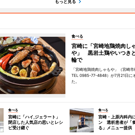
もっと見る
食べる
宮崎に「宮崎地鶏焼肉し
や」 黒岩土鶏やいつき
輪で
「宮崎地鶏焼肉しゃもや」（宮崎市
TEL 0985-77-4848）が7月21
た。
食べる
食べる
宮崎に「ハイ,ジェラート」
宮崎・上原内科内
閉店した人気店の思いとレシ
ン 透析患者が「
ピ受け継ぐ
る」メニュー提供