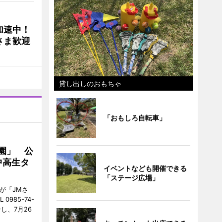
加速中！
さま歓迎
貸し出しのおもちゃ
「おもしろ自転車」
園」 公
中高生タ
イベントなども開催できる
「ステージ広場」
が「JMさ
985-74-
し、7月26