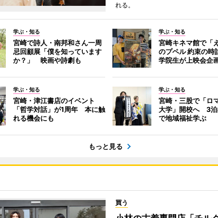
れる。
学ぶ・知る
学ぶ・知る
宮崎で詩人・南邦和さん一周
宮崎キネマ館で「
忌回顧展「僕を知っています
のプペル 約束の時
か？」 映画や詩劇も
学院生が上映会企
学ぶ・知る
学ぶ・知る
宮崎・津江書店のイベント
宮崎・三股で「ロ
「哲学対話」が1周年 本に触
大学」開校へ 3泊
れる機会にも
で地域福祉学ぶ
もっと見る
買う