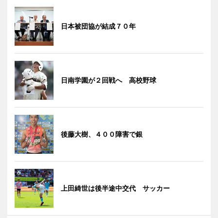
日本被団協が結成７０年
日南学園が２回戦へ 高校野球
後藤大樹、４００障害で銀
上田綺世は後半途中交代 サッカー