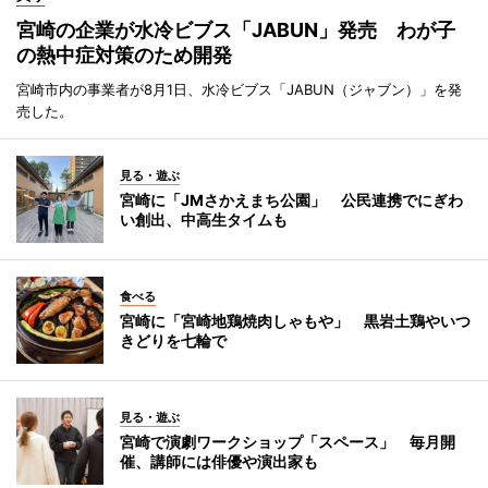
宮崎の企業が水冷ビブス「JABUN」発売 わが子
の熱中症対策のため開発
宮崎市内の事業者が8月1日、水冷ビブス「JABUN（ジャブン）」を発
売した。
見る・遊ぶ
宮崎に「JMさかえまち公園」 公民連携でにぎわ
い創出、中高生タイムも
食べる
宮崎に「宮崎地鶏焼肉しゃもや」 黒岩土鶏やいつ
きどりを七輪で
見る・遊ぶ
宮崎で演劇ワークショップ「スペース」 毎月開
催、講師には俳優や演出家も