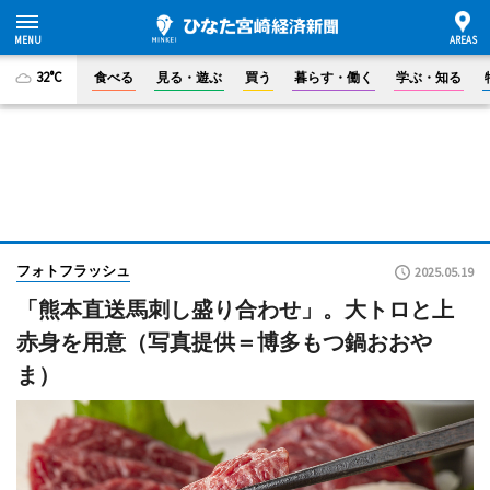
32°C
食べる
見る・遊ぶ
買う
暮らす・働く
学ぶ・知る
フォトフラッシュ
2025.05.19
「熊本直送馬刺し盛り合わせ」。大トロと上
赤身を用意（写真提供＝博多もつ鍋おおや
ま）