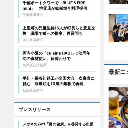
千葉ポートタワーで「BLUE＆FIRE
mini」 地元店が鉄板焼き料理提供
千葉経済新聞
上里町の児童生徒16人が町長らと意見交
換 議場で町への提案、再質問も
本庄経済新聞
河内小阪の「cuisine HAGI」が2周年
旬の食材使い、日替わりで
東大阪経済新聞
最新ニ
平川・長谷川鉄工が全国大会一次審査に
挑む 浮世絵を10層の鋼板で再現
弘前経済新聞
プレスリリース
メガネのZoff「目の健康」を啓発する出張