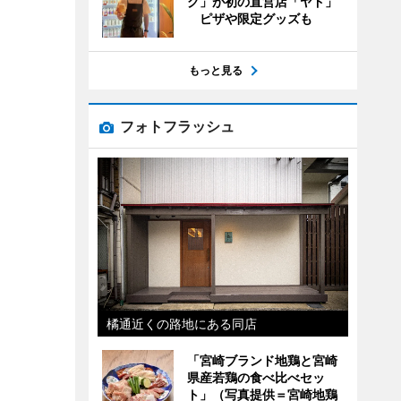
グ」が初の直営店「ヤド」
ピザや限定グッズも
もっと見る
フォトフラッシュ
橘通近くの路地にある同店
「宮崎ブランド地鶏と宮崎
県産若鶏の食べ比べセッ
ト」（写真提供＝宮崎地鶏