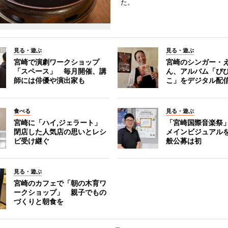
た。
見る・遊ぶ
見る・遊ぶ
宮崎で演劇ワークショップ
宮崎のシンガー・
「スペース」 毎月開催、講
ん、アルバム「び
師には俳優や演出家も
こ」をデジタル配
食べる
見る・遊ぶ
宮崎に「ハイ,ジェラート」
「宮崎国際音楽祭
閉店した人気店の思いとレシ
メインビジュアル
ピ受け継ぐ
般公募は初
見る・遊ぶ
宮崎のカフェで「朝の木育ワ
ークショップ」 親子でもの
づくりと朝食を