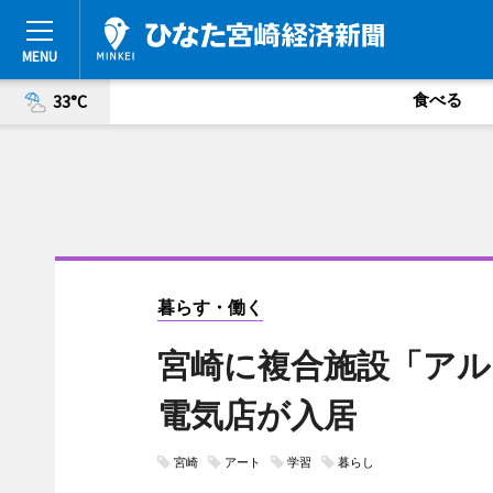
食べる
33°C
暮らす・働く
宮崎に複合施設「アル
電気店が入居
宮崎
アート
学習
暮らし