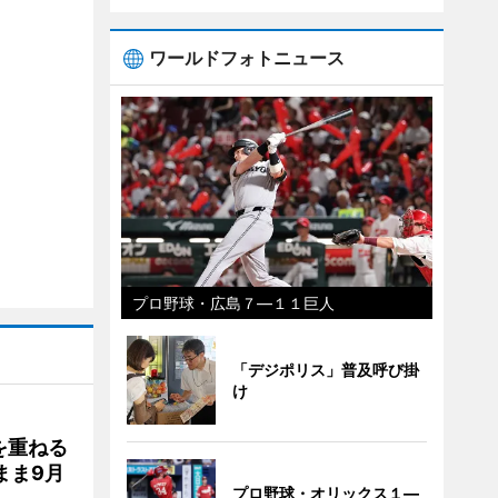
ワールドフォトニュース
プロ野球・広島７―１１巨人
「デジポリス」普及呼び掛
け
を重ねる
まま9月
プロ野球・オリックス１―