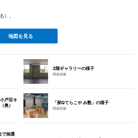
る）。
地図を見る
2階ギャラリーの様子
関連画像
小戸荘キ
「探Qてらこや み塾」の様子
（奥）
関連画像
念で抽選