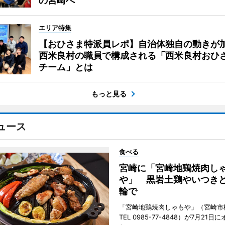
の宮崎へ
エリア特集
【おひさま特派員レポ】自治体独自の動きが
西米良村の職員で構成される「西米良村おひ
チーム」とは
もっと見る
ュース
食べる
宮崎に「宮崎地鶏焼肉し
や」 黒岩土鶏やいつき
輪で
「宮崎地鶏焼肉しゃもや」（宮崎市
TEL 0985-77-4848）が7月21