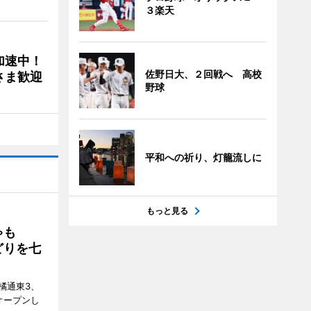
３楽天
加速中！
佐野日大、２回戦へ 高校
さま歓迎
野球
平和への祈り、灯籠流しに
もっと見る
ゃも
どりを七
橘通東3、
日にオープンし