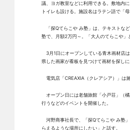
議、ヨガ教室などに利用できる。敷地内に
トイレも設ける。施設名はラテン語で「母校」
「探Qてらこや み塾」は、テキストなど
塾で、月額2万円～。「大人のてらこや」
3月1日にオープンしている青木画材店は
県した画家が看板を見つけて画材を探しに
電気店「CREAXIA（クレアシア）」は
オープン日には老舗旅館「小戸荘」（橘
行うなどのイベントを開催した。
河野商事社長で、「探Qてらこや み塾」
らえるような場所にしたい」と話す。