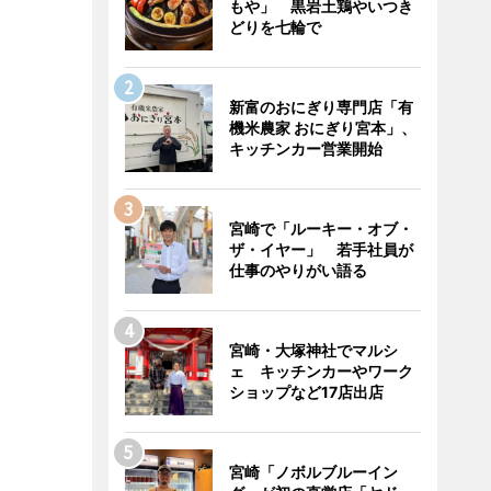
もや」 黒岩土鶏やいつき
どりを七輪で
新富のおにぎり専門店「有
機米農家 おにぎり宮本」、
キッチンカー営業開始
宮崎で「ルーキー・オブ・
ザ・イヤー」 若手社員が
仕事のやりがい語る
宮崎・大塚神社でマルシ
ェ キッチンカーやワーク
ショップなど17店出店
宮崎「ノボルブルーイン