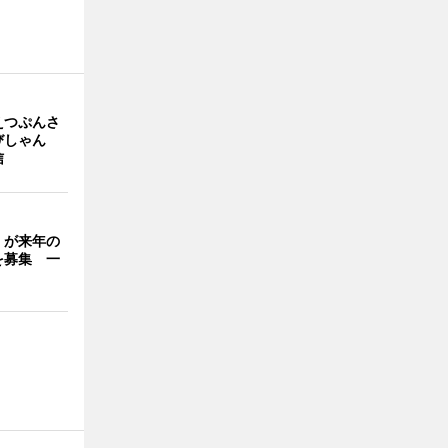
えつぷんさ
びしゃん
信
」が来年の
を募集 一