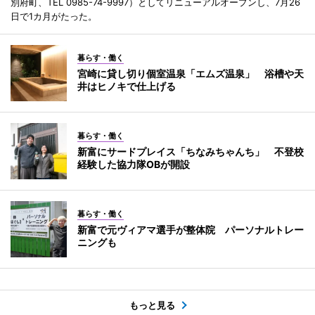
別府町、TEL 0985-74-9997）としてリニューアルオープンし、7月26
日で1カ月がたった。
暮らす・働く
宮崎に貸し切り個室温泉「エムズ温泉」 浴槽や天
井はヒノキで仕上げる
暮らす・働く
新富にサードプレイス「ちなみちゃんち」 不登校
経験した協力隊OBが開設
暮らす・働く
新富で元ヴィアマ選手が整体院 パーソナルトレー
ニングも
もっと見る