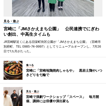
見る・遊ぶ
宮崎に「JMさかえまち公園」 公民連携でにぎわ
い創出、中高生タイムも
JR宮崎駅近くにある旧栄町街区公園が「JMさかえまち公園」（宮崎市
別府町、TEL 0985-74-9997）としてリニューアルオープンし、7月26
日で1カ月がたった。
食べる
宮崎に「宮崎地鶏焼肉しゃもや」 黒岩土鶏やいつ
きどりを七輪で
見る・遊ぶ
宮崎で演劇ワークショップ「スペース」 毎月開
催、講師には俳優や演出家も