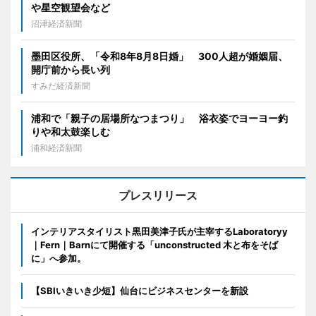
や星空観望会など
沼津経済新聞
墨田区役所、「令和8年8月8日婚」 300人超が婚姻届、
開庁前から長い列
すみだ経済新聞
浦和で「親子の居場所なつまつり」 浴衣姿でヨーヨー釣
りや和太鼓楽しむ
浦和経済新聞
プレスリリース
インテリアスタイリスト黒田美津子氏が主宰するLaboratoryy
｜Fern｜Barnにて開催する「unconstructed 木と布をそば
に」へ参加。
【SBIいきいき少短】仙台にビジネスセンターを新設