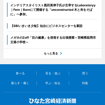
インテリアスタイリスト黒田美津子氏が主宰するLaboratoryy
｜Fern｜Barnにて開催する「unconstructed 木と布をそば
に」へ参加。
【SBIいきいき少短】仙台にビジネスセンターを新設
メガネのZoff「目の健康」を啓発する出張授業～宮崎県延岡市
立港小学校～
もっと見る
食べる
見る・遊ぶ
買う
暮らす・働く
学ぶ・知る
特集