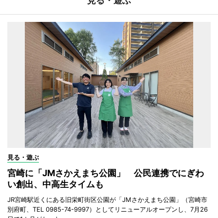
見る・遊ぶ
見る・遊ぶ
宮崎に「JMさかえまち公園」 公民連携でにぎわ
い創出、中高生タイムも
JR宮崎駅近くにある旧栄町街区公園が「JMさかえまち公園」（宮崎市
別府町、TEL 0985-74-9997）としてリニューアルオープンし、7月26