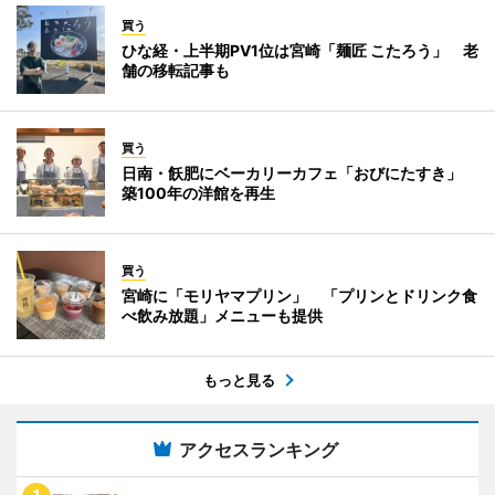
買う
ひな経・上半期PV1位は宮崎「麺匠 こたろう」 老
舗の移転記事も
買う
日南・飫肥にベーカリーカフェ「おびにたすき」
築100年の洋館を再生
買う
宮崎に「モリヤマプリン」 「プリンとドリンク食
べ飲み放題」メニューも提供
もっと見る
アクセスランキング