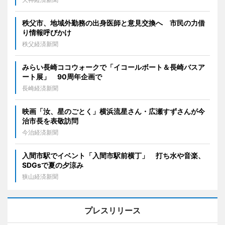
秩父市、地域外勤務の出身医師と意見交換へ 市民の力借
り情報呼びかけ
秩父経済新聞
みらい長崎ココウォークで「イコールボート＆長崎バスア
ート展」 90周年企画で
長崎経済新聞
映画「汝、星のごとく」横浜流星さん・広瀬すずさんが今
治市長を表敬訪問
今治経済新聞
入間市駅でイベント「入間市駅前横丁」 打ち水や音楽、
SDGsで夏の夕涼み
狭山経済新聞
プレスリリース