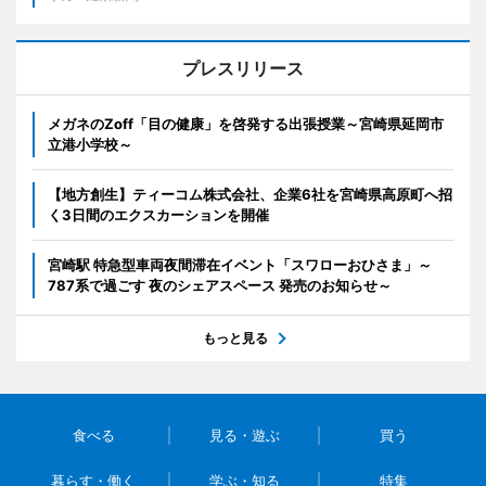
プレスリリース
メガネのZoff「目の健康」を啓発する出張授業～宮崎県延岡市
立港小学校～
【地方創生】ティーコム株式会社、企業6社を宮崎県高原町へ招
く3日間のエクスカーションを開催
宮崎駅 特急型車両夜間滞在イベント「スワローおひさま」～
787系で過ごす 夜のシェアスペース 発売のお知らせ～
もっと見る
食べる
見る・遊ぶ
買う
暮らす・働く
学ぶ・知る
特集