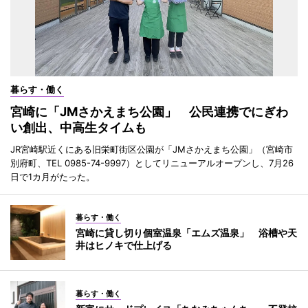
暮らす・働く
宮崎に「JMさかえまち公園」 公民連携でにぎわ
い創出、中高生タイムも
JR宮崎駅近くにある旧栄町街区公園が「JMさかえまち公園」（宮崎市
別府町、TEL 0985-74-9997）としてリニューアルオープンし、7月26
日で1カ月がたった。
暮らす・働く
宮崎に貸し切り個室温泉「エムズ温泉」 浴槽や天
井はヒノキで仕上げる
暮らす・働く