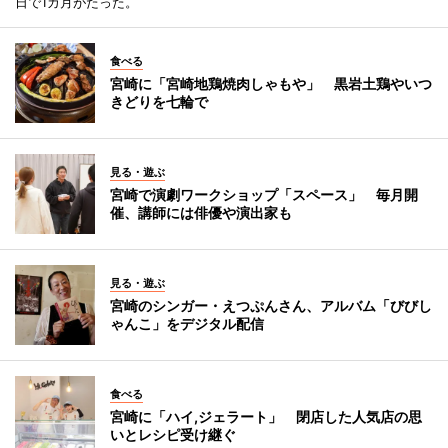
日で1カ月がたった。
食べる
宮崎に「宮崎地鶏焼肉しゃもや」 黒岩土鶏やいつ
きどりを七輪で
見る・遊ぶ
宮崎で演劇ワークショップ「スペース」 毎月開
催、講師には俳優や演出家も
見る・遊ぶ
宮崎のシンガー・えつぷんさん、アルバム「びびし
ゃんこ」をデジタル配信
食べる
宮崎に「ハイ,ジェラート」 閉店した人気店の思
いとレシピ受け継ぐ