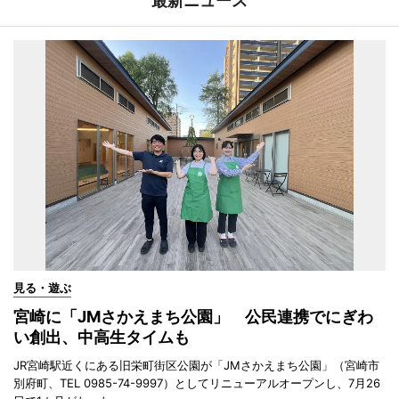
最新ニュース
見る・遊ぶ
宮崎に「JMさかえまち公園」 公民連携でにぎわ
い創出、中高生タイムも
JR宮崎駅近くにある旧栄町街区公園が「JMさかえまち公園」（宮崎市
別府町、TEL 0985-74-9997）としてリニューアルオープンし、7月26