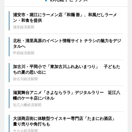
浦安市・堀江にラーメン店「和麺 善」、和風だしラーメ
ン・和食を提供
浦安経済新聞
北杜・清里高原のイベント情報サイト チラシの魅力をデジ
タルへ
甲府経済新聞
加古川・平岡小で「東加古川ふれあいまつり」 子どもた
ちの夏の思い出に
加古川経済新聞
滋賀舞台アニメ「さよならララ」デジタルラリー 近江八
幡のケーキ店にパネル
近江八幡経済新聞
大須商店街に体験型ウイスキー専門店「たまにわ酒店」
量り売りや角打ちも
サカエ経済新聞