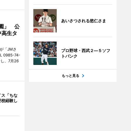
あいさつされる悠仁さま
園」 公
中高生タ
が「JMさ
プロ野球・西武２―５ソフ
985-74-
トバンク
し、7月26
もっと見る
イス「ちな
登校経験し