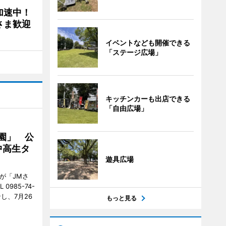
加速中！
さま歓迎
イベントなども開催できる
「ステージ広場」
キッチンカーも出店できる
「自由広場」
園」 公
中高生タ
遊具広場
が「JMさ
985-74-
し、7月26
もっと見る