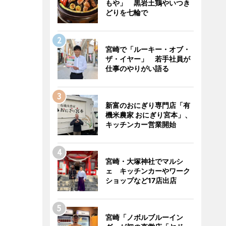
もや」 黒岩土鶏やいつき
どりを七輪で
宮崎で「ルーキー・オブ・
ザ・イヤー」 若手社員が
仕事のやりがい語る
新富のおにぎり専門店「有
機米農家 おにぎり宮本」、
キッチンカー営業開始
宮崎・大塚神社でマルシ
ェ キッチンカーやワーク
ショップなど17店出店
宮崎「ノボルブルーイン