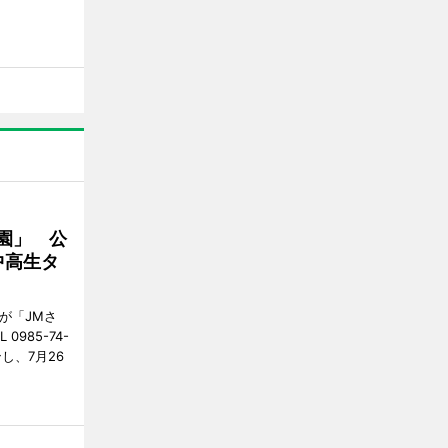
園」 公
中高生タ
が「JMさ
985-74-
し、7月26