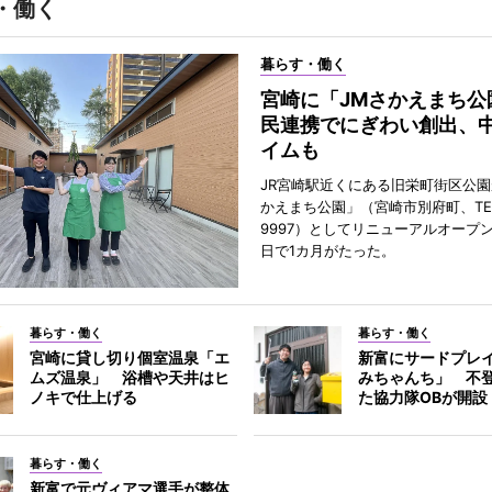
・働く
暮らす・働く
宮崎に「JMさかえまち公
民連携でにぎわい創出、
イムも
JR宮崎駅近くにある旧栄町街区公園
かえまち公園」（宮崎市別府町、TEL 0
9997）としてリニューアルオープン
日で1カ月がたった。
暮らす・働く
暮らす・働く
宮崎に貸し切り個室温泉「エ
新富にサードプレ
ムズ温泉」 浴槽や天井はヒ
みちゃんち」 不
ノキで仕上げる
た協力隊OBが開設
暮らす・働く
新富で元ヴィアマ選手が整体