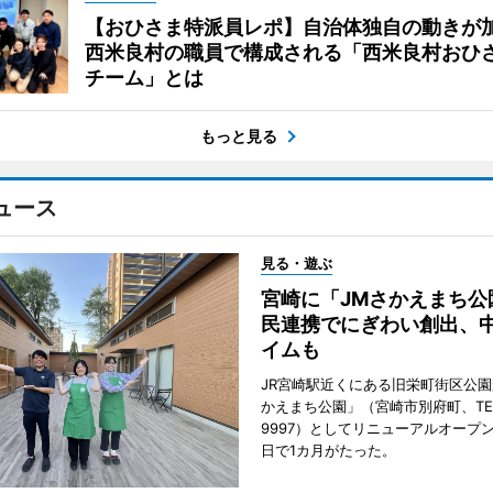
【おひさま特派員レポ】自治体独自の動きが
西米良村の職員で構成される「西米良村おひ
チーム」とは
もっと見る
ュース
見る・遊ぶ
宮崎に「JMさかえまち公
民連携でにぎわい創出、
イムも
JR宮崎駅近くにある旧栄町街区公園
かえまち公園」（宮崎市別府町、TEL 0
9997）としてリニューアルオープン
日で1カ月がたった。