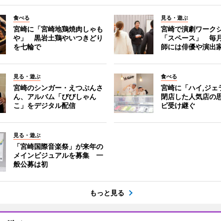
食べる
見る・遊ぶ
宮崎に「宮崎地鶏焼肉しゃも
宮崎で演劇ワーク
や」 黒岩土鶏やいつきどり
「スペース」 毎
を七輪で
師には俳優や演出
見る・遊ぶ
食べる
宮崎のシンガー・えつぷんさ
宮崎に「ハイ,ジ
ん、アルバム「びびしゃん
閉店した人気店の
こ」をデジタル配信
ピ受け継ぐ
見る・遊ぶ
「宮崎国際音楽祭」が来年の
メインビジュアルを募集 一
般公募は初
もっと見る