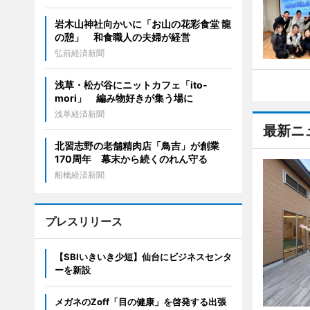
岩木山神社向かいに「お山の花彩食堂 龍
の憩」 和食職人の夫婦が経営
弘前経済新聞
浅草・松が谷にニットカフェ「ito-
mori」 編み物好きが集う場に
浅草経済新聞
最新ニ
北習志野の老舗精肉店「鳥吉」が創業
170周年 幕末から続くのれん守る
船橋経済新聞
プレスリリース
【SBIいきいき少短】仙台にビジネスセンタ
ーを新設
メガネのZoff「目の健康」を啓発する出張