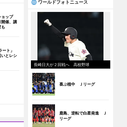
ワールドフォトニュース
ショップ
月開催、講
家も
ェラート」
思いとレシ
長崎日大が２回戦へ 高校野球
喜ぶ植中 Ｊリーグ
鹿島、逆転で白星発進 Ｊ
リーグ