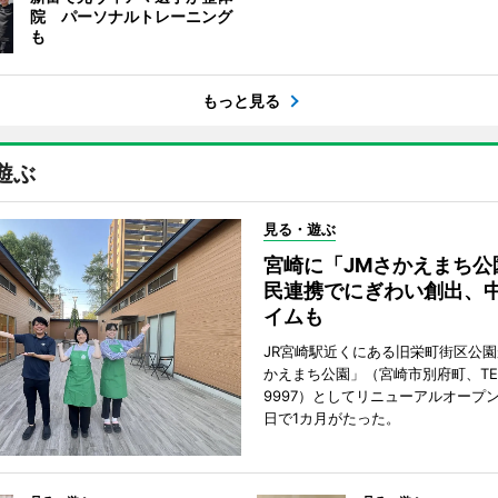
院 パーソナルトレーニング
も
もっと見る
遊ぶ
見る・遊ぶ
宮崎に「JMさかえまち公
民連携でにぎわい創出、
イムも
JR宮崎駅近くにある旧栄町街区公園
かえまち公園」（宮崎市別府町、TEL 0
9997）としてリニューアルオープン
日で1カ月がたった。