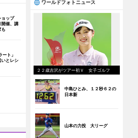
ワールドフォトニュース
ショップ
月開催、講
家も
ェラート」
思いとレシ
２２歳吉沢がツアー初Ｖ 女子ゴルフ
中島ひとみ、１２秒６２の
日本新
山本の力投 大リーグ