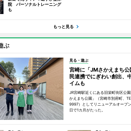
院 パーソナルトレーニング
も
もっと見る
遊ぶ
見る・遊ぶ
宮崎に「JMさかえまち公
民連携でにぎわい創出、
イムも
JR宮崎駅近くにある旧栄町街区公園
かえまち公園」（宮崎市別府町、TEL 0
9997）としてリニューアルオープン
日で1カ月がたった。