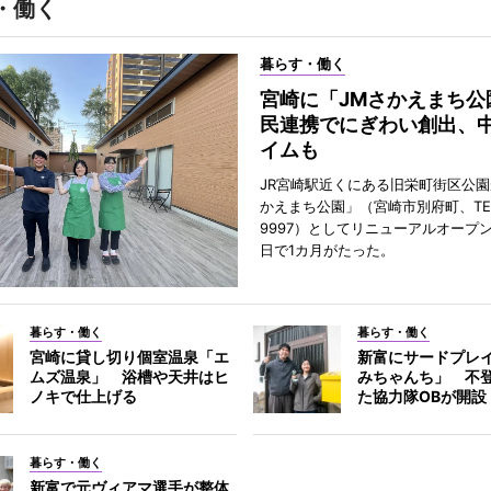
・働く
暮らす・働く
宮崎に「JMさかえまち公
民連携でにぎわい創出、
イムも
JR宮崎駅近くにある旧栄町街区公園
かえまち公園」（宮崎市別府町、TEL 0
9997）としてリニューアルオープン
日で1カ月がたった。
暮らす・働く
暮らす・働く
宮崎に貸し切り個室温泉「エ
新富にサードプレ
ムズ温泉」 浴槽や天井はヒ
みちゃんち」 不
ノキで仕上げる
た協力隊OBが開設
暮らす・働く
新富で元ヴィアマ選手が整体