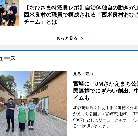
【おひさま特派員レポ】自治体独自の動きが
西米良村の職員で構成される「西米良村おひ
チーム」とは
もっと見る
ュース
見る・遊ぶ
宮崎に「JMさかえまち公
民連携でにぎわい創出、
イムも
JR宮崎駅近くにある旧栄町街区公園
かえまち公園」（宮崎市別府町、TEL 0
9997）としてリニューアルオープン
日で1カ月がたった。