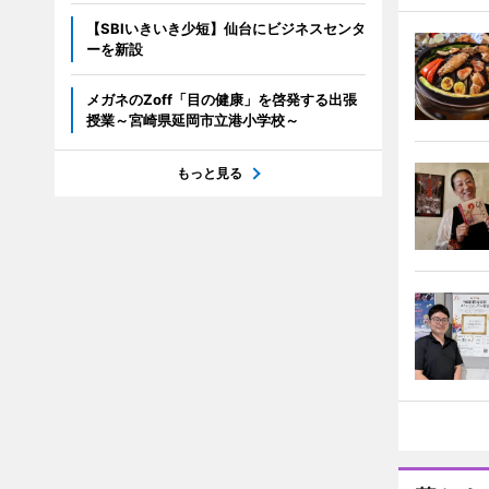
【SBIいきいき少短】仙台にビジネスセンタ
ーを新設
メガネのZoff「目の健康」を啓発する出張
授業～宮崎県延岡市立港小学校～
もっと見る