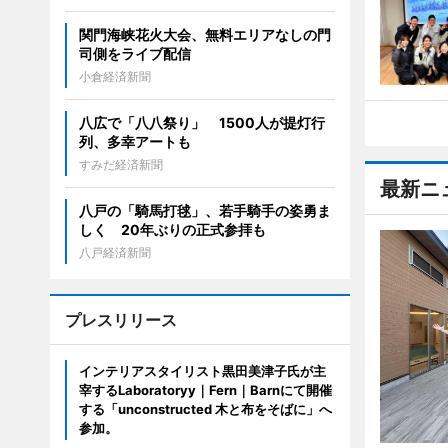
関門海峡花火大会、無料エリアなしの門
司側をライブ配信
小倉経済新聞
八広で「八八祭り」 1500人が提灯行
列、多幸アートも
すみだ経済新聞
最新ニ
八戸の「騎馬打毬」、若手騎手の姿勇ま
しく 20年ぶりの正式参拝も
八戸経済新聞
プレスリリース
インテリアスタイリスト黒田美津子氏が主
宰するLaboratoryy｜Fern｜Barnにて開催
する「unconstructed 木と布をそばに」へ
参加。