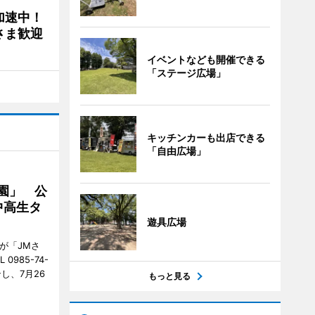
加速中！
さま歓迎
イベントなども開催できる
「ステージ広場」
キッチンカーも出店できる
「自由広場」
園」 公
中高生タ
遊具広場
が「JMさ
985-74-
し、7月26
もっと見る