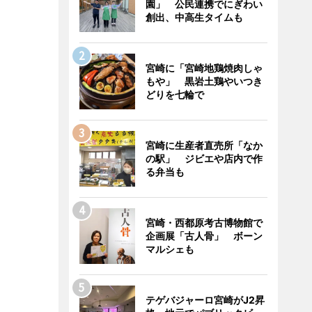
園」 公民連携でにぎわい
創出、中高生タイムも
宮崎に「宮崎地鶏焼肉しゃ
もや」 黒岩土鶏やいつき
どりを七輪で
宮崎に生産者直売所「なか
の駅」 ジビエや店内で作
る弁当も
宮崎・西都原考古博物館で
企画展「古人骨」 ボーン
マルシェも
テゲバジャーロ宮崎がJ2昇