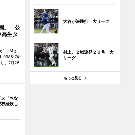
大谷が決勝打 大リーグ
園」 公
中高生タ
が「JMさ
村上、２戦連発２６号 大
985-74-
リーグ
し、7月26
もっと見る
イス「ちな
登校経験し