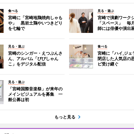
食べる
見る・遊ぶ
宮崎に「宮崎地鶏焼肉しゃも
宮崎で演劇ワーク
や」 黒岩土鶏やいつきどり
「スペース」 毎
を七輪で
師には俳優や演出
見る・遊ぶ
食べる
宮崎のシンガー・えつぷんさ
宮崎に「ハイ,ジ
ん、アルバム「びびしゃん
閉店した人気店の
こ」をデジタル配信
ピ受け継ぐ
見る・遊ぶ
「宮崎国際音楽祭」が来年の
メインビジュアルを募集 一
般公募は初
もっと見る