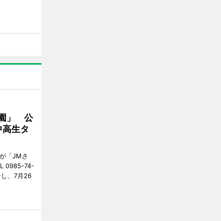
園」 公
中高生タ
が「JMさ
985-74-
し、7月26