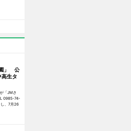
園」 公
中高生タ
が「JMさ
985-74-
し、7月26