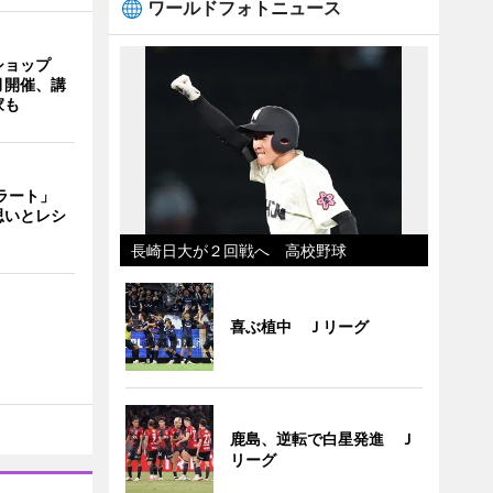
ワールドフォトニュース
ショップ
月開催、講
家も
ェラート」
思いとレシ
長崎日大が２回戦へ 高校野球
喜ぶ植中 Ｊリーグ
鹿島、逆転で白星発進 Ｊ
リーグ