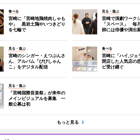
食べる
見る・遊ぶ
宮崎に「宮崎地鶏焼肉しゃも
宮崎で演劇ワーク
や」 黒岩土鶏やいつきどり
「スペース」 毎
を七輪で
師には俳優や演出
見る・遊ぶ
食べる
宮崎のシンガー・えつぷんさ
宮崎に「ハイ,ジ
ん、アルバム「びびしゃん
閉店した人気店の
こ」をデジタル配信
ピ受け継ぐ
見る・遊ぶ
「宮崎国際音楽祭」が来年の
メインビジュアルを募集 一
般公募は初
もっと見る