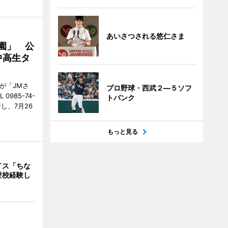
あいさつされる悠仁さま
園」 公
中高生タ
が「JMさ
プロ野球・西武２―５ソフ
985-74-
トバンク
し、7月26
もっと見る
イス「ちな
登校経験し