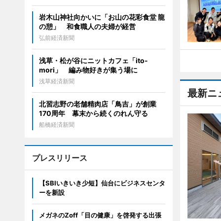
岩木山神社向かいに「お山の花彩食堂 龍
の憩」 和食職人の夫婦が経営
弘前経済新聞
浅草・松が谷にニットカフェ「ito-
mori」 編み物好きが集う場に
浅草経済新聞
最新ニ
北習志野の老舗精肉店「鳥吉」が創業
170周年 幕末から続くのれん守る
船橋経済新聞
プレスリリース
【SBIいきいき少短】仙台にビジネスセンタ
ーを新設
メガネのZoff「目の健康」を啓発する出張