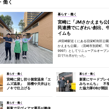
・働く
暮らす・働く
宮崎に「JMさかえまち公
民連携でにぎわい創出、
イムも
JR宮崎駅近くにある旧栄町街区公園
かえまち公園」（宮崎市別府町、TEL 0
9997）としてリニューアルオープン
日で1カ月がたった。
暮らす・働く
暮らす・働く
宮崎に貸し切り個室温泉「エ
新富にサードプレ
ムズ温泉」 浴槽や天井はヒ
みちゃんち」 不
ノキで仕上げる
た協力隊OBが開設
暮らす・働く
新富で元ヴィアマ選手が整体