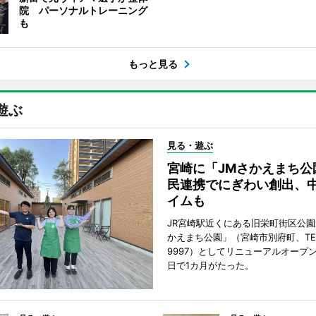
院 パーソナルトレーニング
も
もっと見る
遊ぶ
見る・遊ぶ
宮崎に「JMさかえまち公
民連携でにぎわい創出、
イムも
JR宮崎駅近くにある旧栄町街区公園
かえまち公園」（宮崎市別府町、TEL 0
9997）としてリニューアルオープン
日で1カ月がたった。