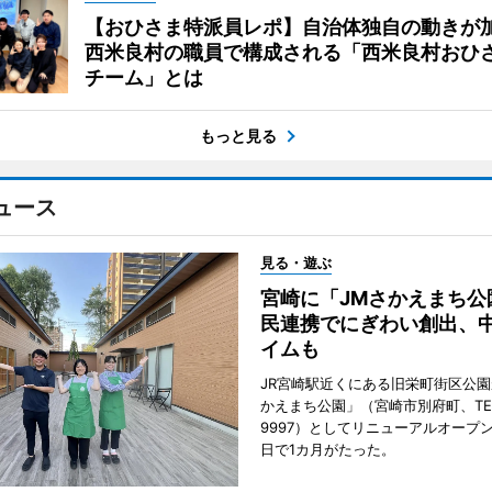
【おひさま特派員レポ】自治体独自の動きが
西米良村の職員で構成される「西米良村おひ
チーム」とは
もっと見る
ュース
見る・遊ぶ
宮崎に「JMさかえまち公
民連携でにぎわい創出、
イムも
JR宮崎駅近くにある旧栄町街区公園
かえまち公園」（宮崎市別府町、TEL 0
9997）としてリニューアルオープン
日で1カ月がたった。