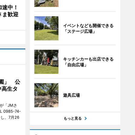
加速中！
さま歓迎
イベントなども開催できる
「ステージ広場」
キッチンカーも出店できる
「自由広場」
園」 公
中高生タ
遊具広場
が「JMさ
985-74-
し、7月26
もっと見る