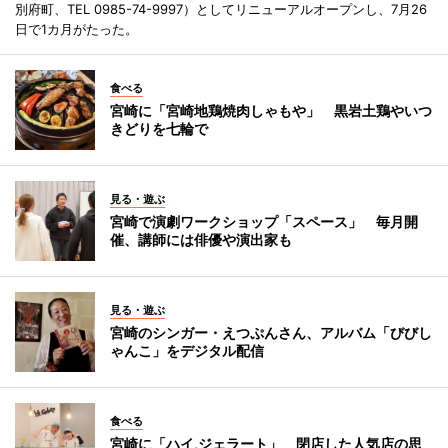
別府町、TEL 0985-74-9997）としてリニューアルオープンし、7月26
日で1カ月がたった。
食べる
宮崎に「宮崎地鶏焼肉しゃもや」 黒岩土鶏やいつ
きどりを七輪で
見る・遊ぶ
宮崎で演劇ワークショップ「スペース」 毎月開
催、講師には俳優や演出家も
見る・遊ぶ
宮崎のシンガー・えつぷんさん、アルバム「びびし
ゃんこ」をデジタル配信
食べる
宮崎に「ハイ,ジェラート」 閉店した人気店の思