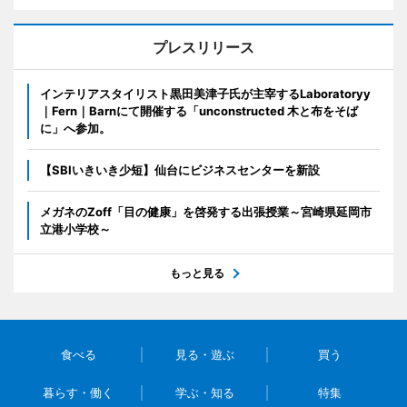
プレスリリース
インテリアスタイリスト黒田美津子氏が主宰するLaboratoryy
｜Fern｜Barnにて開催する「unconstructed 木と布をそば
に」へ参加。
【SBIいきいき少短】仙台にビジネスセンターを新設
メガネのZoff「目の健康」を啓発する出張授業～宮崎県延岡市
立港小学校～
もっと見る
食べる
見る・遊ぶ
買う
暮らす・働く
学ぶ・知る
特集