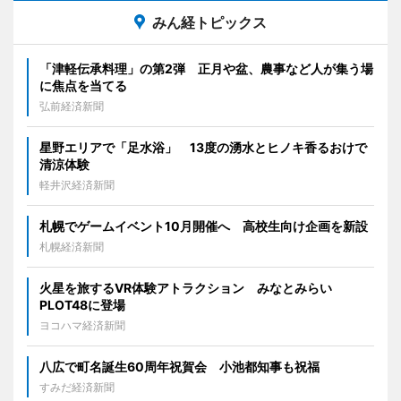
みん経トピックス
「津軽伝承料理」の第2弾 正月や盆、農事など人が集う場
に焦点を当てる
弘前経済新聞
星野エリアで「足水浴」 13度の湧水とヒノキ香るおけで
清涼体験
軽井沢経済新聞
札幌でゲームイベント10月開催へ 高校生向け企画を新設
札幌経済新聞
火星を旅するVR体験アトラクション みなとみらい
PLOT48に登場
ヨコハマ経済新聞
八広で町名誕生60周年祝賀会 小池都知事も祝福
すみだ経済新聞