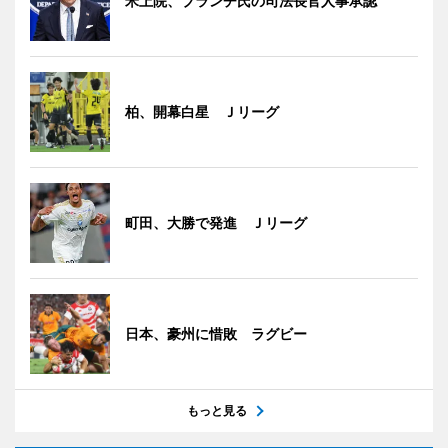
米上院、ブランチ氏の司法長官人事承認
柏、開幕白星 Ｊリーグ
町田、大勝で発進 Ｊリーグ
日本、豪州に惜敗 ラグビー
もっと見る