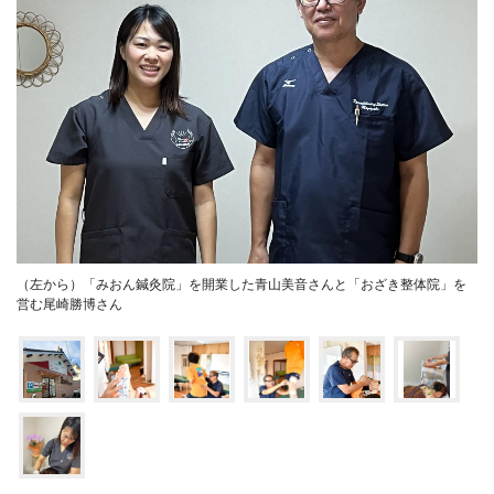
（左から）「みおん鍼灸院」を開業した青山美音さんと「おざき整体院」を
営む尾崎勝博さん