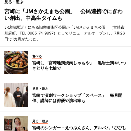
見る・遊ぶ
宮崎に「JMさかえまち公園」 公民連携でにぎわ
い創出、中高生タイムも
JR宮崎駅近くにある旧栄町街区公園が「JMさかえまち公園」（宮崎市
別府町、TEL 0985-74-9997）としてリニューアルオープンし、7月26
日で1カ月がたった。
食べる
宮崎に「宮崎地鶏焼肉しゃもや」 黒岩土鶏やいつ
きどりを七輪で
見る・遊ぶ
宮崎で演劇ワークショップ「スペース」 毎月開
催、講師には俳優や演出家も
見る・遊ぶ
宮崎のシンガー・えつぷんさん、アルバム「びびし