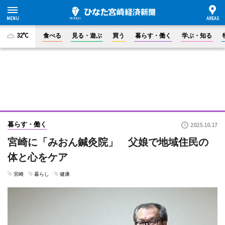
32°C
食べる
見る・遊ぶ
買う
暮らす・働く
学ぶ・知る
暮らす・働く
2025.10.17
宮崎に「みおん鍼灸院」 父娘で地域住民の
体と心をケア
宮崎
暮らし
健康