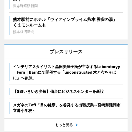
習志野経済新聞
熊本駅前にホテル「ヴィアインプライム熊本 雲雀の湯」
くまモンルームも
熊本経済新聞
プレスリリース
インテリアスタイリスト黒田美津子氏が主宰するLaboratoryy
｜Fern｜Barnにて開催する「unconstructed 木と布をそば
に」へ参加。
【SBIいきいき少短】仙台にビジネスセンターを新設
メガネのZoff「目の健康」を啓発する出張授業～宮崎県延岡市
立港小学校～
もっと見る