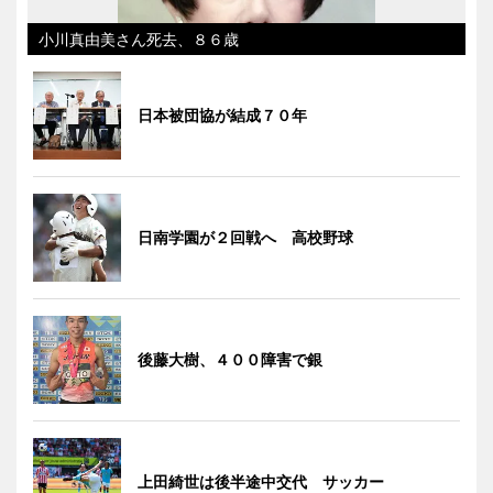
小川真由美さん死去、８６歳
日本被団協が結成７０年
日南学園が２回戦へ 高校野球
後藤大樹、４００障害で銀
上田綺世は後半途中交代 サッカー