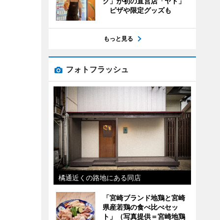
グ」が初の直営店「ヤド」
ピザや限定グッズも
もっと見る
フォトフラッシュ
橘通近くの路地にある同店
「宮崎ブランド地鶏と宮崎
県産若鶏の食べ比べセッ
ト」（写真提供＝宮崎地鶏