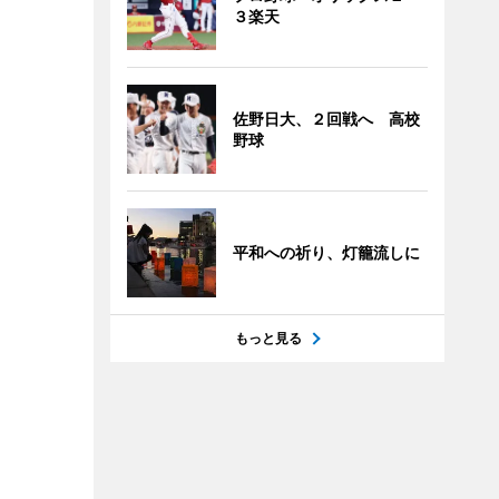
３楽天
佐野日大、２回戦へ 高校
野球
平和への祈り、灯籠流しに
もっと見る