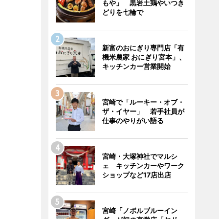
もや」 黒岩土鶏やいつき
どりを七輪で
新富のおにぎり専門店「有
機米農家 おにぎり宮本」、
キッチンカー営業開始
宮崎で「ルーキー・オブ・
ザ・イヤー」 若手社員が
仕事のやりがい語る
宮崎・大塚神社でマルシ
ェ キッチンカーやワーク
ショップなど17店出店
宮崎「ノボルブルーイン