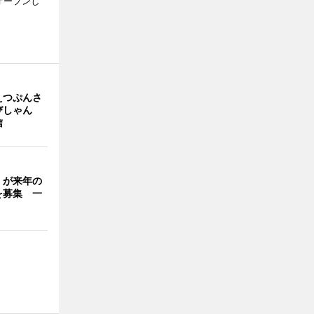
日にオープンし
えつぷんさ
びしゃん
信
」が来年の
を募集 一