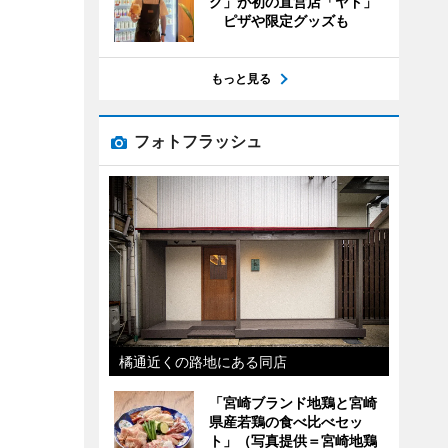
グ」が初の直営店「ヤド」
ピザや限定グッズも
もっと見る
フォトフラッシュ
橘通近くの路地にある同店
「宮崎ブランド地鶏と宮崎
県産若鶏の食べ比べセッ
ト」（写真提供＝宮崎地鶏