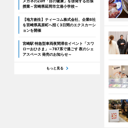
メガネのZoff「目の健康」を啓発する出張
授業～宮崎県延岡市立港小学校～
【地方創生】ティーコム株式会社、企業6社
を宮崎県高原町へ招く3日間のエクスカーシ
ョンを開催
宮崎駅 特急型車両夜間滞在イベント「スワ
ローおひさま」～787系で過ごす 夜のシェ
アスペース 発売のお知らせ～
もっと見る