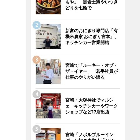
もや」 黒岩土鶏やいつき
どりを七輪で
新富のおにぎり専門店「有
機米農家 おにぎり宮本」、
キッチンカー営業開始
宮崎で「ルーキー・オブ・
ザ・イヤー」 若手社員が
仕事のやりがい語る
宮崎・大塚神社でマルシ
ェ キッチンカーやワーク
ショップなど17店出店
宮崎「ノボルブルーイン