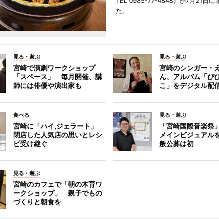
TEL 0985-77-4848）が7月21
た。
見る・遊ぶ
見る・遊ぶ
宮崎で演劇ワークショップ
宮崎のシンガー・
「スペース」 毎月開催、講
ん、アルバム「び
師には俳優や演出家も
こ」をデジタル配
食べる
見る・遊ぶ
宮崎に「ハイ,ジェラート」
「宮崎国際音楽祭
閉店した人気店の思いとレシ
メインビジュアル
ピ受け継ぐ
般公募は初
見る・遊ぶ
宮崎のカフェで「朝の木育ワ
ークショップ」 親子でもの
づくりと朝食を