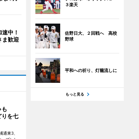
３楽天
加速中！
佐野日大、２回戦へ 高校
さま歓迎
野球
平和への祈り、灯籠流しに
もっと見る
ゃも
どりを七
橘通東3、