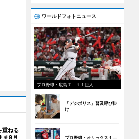
ワールドフォトニュース
プロ野球・広島７―１１巨人
「デジポリス」普及呼び掛
け
を重ねる
まま9月
プロ野球・オリックス１―