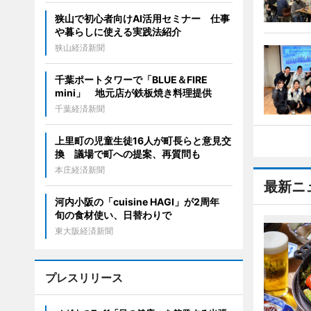
狭山で初心者向けAI活用セミナー 仕事
や暮らしに使える実践法紹介
狭山経済新聞
千葉ポートタワーで「BLUE＆FIRE
mini」 地元店が鉄板焼き料理提供
千葉経済新聞
上里町の児童生徒16人が町長らと意見交
換 議場で町への提案、再質問も
本庄経済新聞
最新ニ
河内小阪の「cuisine HAGI」が2周年
旬の食材使い、日替わりで
東大阪経済新聞
プレスリリース