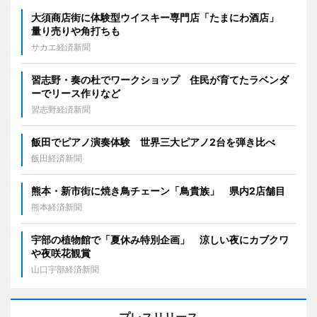
大須商店街に体験型ウイスキー専門店「たまにわ酒店」
量り売りや角打ちも
サカエ経済新聞
習志野・奏の杜でワークショップ 住民が育てたラベンダ
ーでリース作りなど
習志野経済新聞
飯田でピアノ演奏体験 世界三大ピアノ2台を弾き比べ
飯田経済新聞
熊本・新市街に焼き鳥チェーン「鳥貴族」 県内2店舗目
熊本経済新聞
宇部の植物館で「夏休み特別企画」 涼しい夜にカブクワ
や夜咲花観賞
山口宇部経済新聞