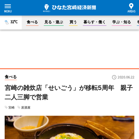
32°C
食べる
見る・遊ぶ
買う
暮らす・働く
学ぶ・知る
食べる
2020.06.22
宮崎の雑炊店「せいごう」が移転5周年 親子
二人三脚で営業
宮崎
居酒屋