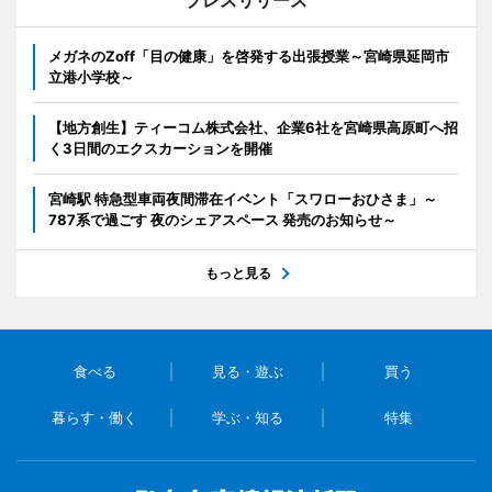
プレスリリース
メガネのZoff「目の健康」を啓発する出張授業～宮崎県延岡市
立港小学校～
【地方創生】ティーコム株式会社、企業6社を宮崎県高原町へ招
く3日間のエクスカーションを開催
宮崎駅 特急型車両夜間滞在イベント「スワローおひさま」～
787系で過ごす 夜のシェアスペース 発売のお知らせ～
もっと見る
食べる
見る・遊ぶ
買う
暮らす・働く
学ぶ・知る
特集