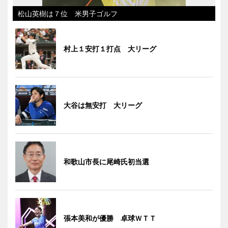
松山英樹は７位 米男子ゴルフ
村上１安打１打点 大リーグ
大谷は無安打 大リーグ
和歌山市長に尾崎氏初当選
張本美和が優勝 卓球ＷＴＴ