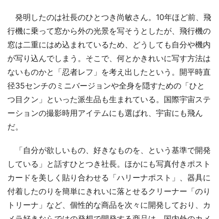
発明したのは社長のひとつき尚敏さん。10年ほど前、飛
行機に乗って窓から外の光景を写そうとしたが、飛行機の
窓は二重にはめ込まれているため、どうしても自分や機内
が写り込んでしまう。そこで、何とかきれいに写す方法は
ないものかと「忍者レフ」を考え出したという。開平時直
径35センチのミニバージョンや全身を隠すための「ひと
つ目クン」といった派生品も生まれている。国際宇宙ステ
ーションの撮影時用アイテムにも選ばれ、宇宙にも飛ん
だ。
「自分が欲しいもの、好きなものを、という基準で開発
している」と話すひとつき社長。ほかにも写真付きポスト
カードを美しく貼り合わせる「ハリーナポスト」、器具に
付着したのりを簡単にきれいに落とせるクリーナー「のり
トリーナ」など、個性的な商品を次々に開発しており、カ
メラ好きならではの発想で開発する商品は、国内外のカメ