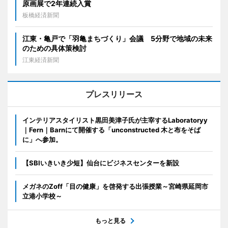
原画展で2年連続入賞
板橋経済新聞
江東・亀戸で「羽亀まちづくり」会議 5分野で地域の未来
のための具体策検討
江東経済新聞
プレスリリース
インテリアスタイリスト黒田美津子氏が主宰するLaboratoryy
｜Fern｜Barnにて開催する「unconstructed 木と布をそば
に」へ参加。
【SBIいきいき少短】仙台にビジネスセンターを新設
メガネのZoff「目の健康」を啓発する出張授業～宮崎県延岡市
立港小学校～
もっと見る