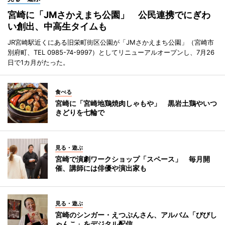
宮崎に「JMさかえまち公園」 公民連携でにぎわ
い創出、中高生タイムも
JR宮崎駅近くにある旧栄町街区公園が「JMさかえまち公園」（宮崎市
別府町、TEL 0985-74-9997）としてリニューアルオープンし、7月26
日で1カ月がたった。
食べる
宮崎に「宮崎地鶏焼肉しゃもや」 黒岩土鶏やいつ
きどりを七輪で
見る・遊ぶ
宮崎で演劇ワークショップ「スペース」 毎月開
催、講師には俳優や演出家も
見る・遊ぶ
宮崎のシンガー・えつぷんさん、アルバム「びびし
ゃんこ」をデジタル配信