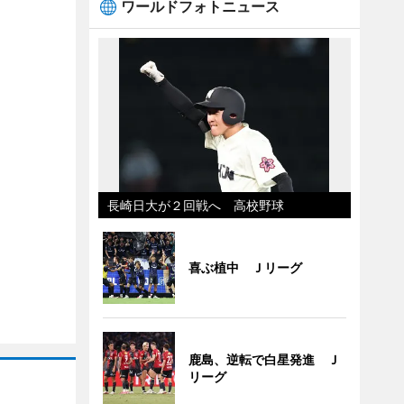
ワールドフォトニュース
長崎日大が２回戦へ 高校野球
喜ぶ植中 Ｊリーグ
鹿島、逆転で白星発進 Ｊ
リーグ