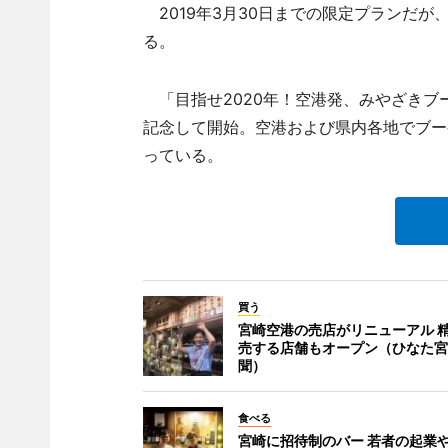
2019年3月30日までの限定プランだ
る。
「目指せ2020年！空港発、みやざきブ
記念して開始。空港および県内各地でブー
っている。
買う
宮崎空港の売店がリニューアル 
売する店舗もオープン（ひなた宮
聞）
食べる
宮崎に招待制のバー 若者の起業