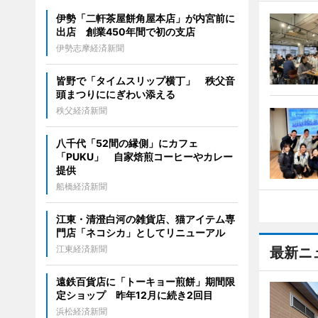
伊勢「二軒茶屋餅角屋本店」が内宮前に
出店 創業450年間で初の支店
伊勢志摩経済新聞
皆野で「タイムスリップ横丁」 秩父音
頭まつりににぎわい添える
秩父経済新聞
八千代「52間の縁側」にカフェ
「PUKU」 自家焙煎コーヒーやカレー
提供
船橋経済新聞
江東・清澄白河の雑貨店、猫アイテム専
門店「ネコシカ」としてリニューアル
江東経済新聞
最新ニ
遠鉄百貨店に「トーキョー煎餅」期間限
定ショップ 昨年12月に続き2回目
浜松経済新聞