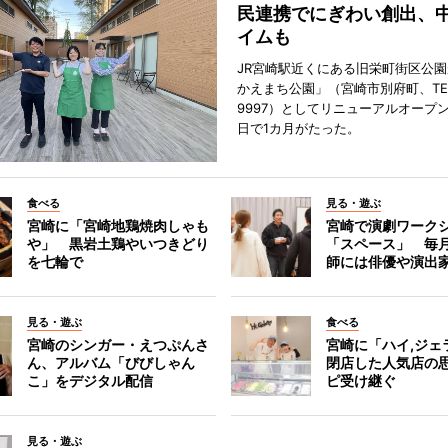
民連携でにぎわい創出、
イムも
JR宮崎駅近くにある旧栄町街区公園
かえまち公園」（宮崎市別府町、TEL 0
9997）としてリニューアルオープン
日で1カ月がたった。
食べる
見る・遊ぶ
宮崎に「宮崎地鶏焼肉しゃも
宮崎で演劇ワーク
や」 黒岩土鶏やいつきどり
「スペース」 毎
を七輪で
師には俳優や演出
見る・遊ぶ
食べる
宮崎のシンガー・えつぷんさ
宮崎に「ハイ,ジ
ん、アルバム「びびしゃん
閉店した人気店の
こ」をデジタル配信
ピ受け継ぐ
見る・遊ぶ