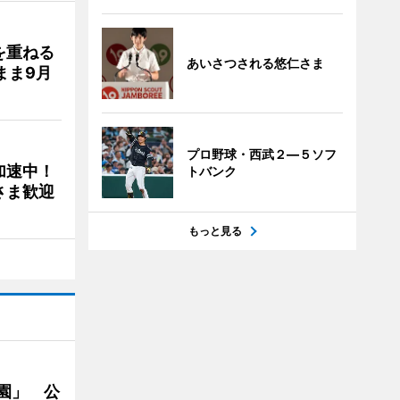
を重ねる
あいさつされる悠仁さま
まま9月
プロ野球・西武２―５ソフ
加速中！
トバンク
さま歓迎
もっと見る
園」 公