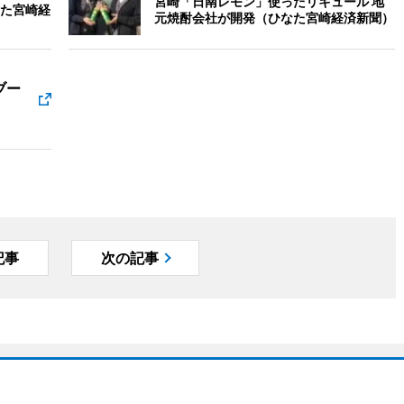
宮崎「日南レモン」使ったリキュール 地
た宮崎経
元焼酎会社が開発（ひなた宮崎経済新聞）
ブー
記事
次の記事