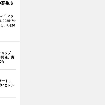
中高生タ
が「JMさ
985-74-
し、7月26
ショップ
月開催、講
家も
ェラート」
思いとレシ