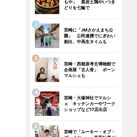
もや」 黒岩土鶏やいつき
どりを七輪で
宮崎に「JMさかえまち公
園」 公民連携でにぎわい
創出、中高生タイムも
宮崎・西都原考古博物館で
企画展「古人骨」 ボーン
マルシェも
宮崎・大塚神社でマルシ
ェ キッチンカーやワーク
ショップなど17店出店
宮崎で「ルーキー・オブ・