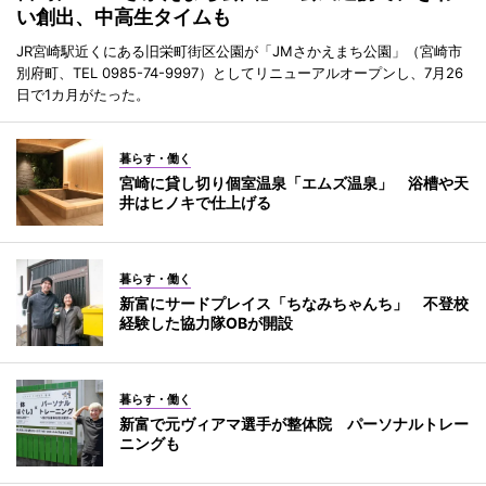
い創出、中高生タイムも
JR宮崎駅近くにある旧栄町街区公園が「JMさかえまち公園」（宮崎市
別府町、TEL 0985-74-9997）としてリニューアルオープンし、7月26
日で1カ月がたった。
暮らす・働く
宮崎に貸し切り個室温泉「エムズ温泉」 浴槽や天
井はヒノキで仕上げる
暮らす・働く
新富にサードプレイス「ちなみちゃんち」 不登校
経験した協力隊OBが開設
暮らす・働く
新富で元ヴィアマ選手が整体院 パーソナルトレー
ニングも