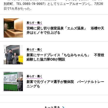
別府町、TEL 0985-74-9997）としてリニューアルオープンし、7月26
日で1カ月がたった。
暮らす・働く
宮崎に貸し切り個室温泉「エムズ温泉」 浴槽や天
井はヒノキで仕上げる
暮らす・働く
新富にサードプレイス「ちなみちゃんち」 不登校
経験した協力隊OBが開設
暮らす・働く
新富で元ヴィアマ選手が整体院 パーソナルトレー
ニングも
もっと見る