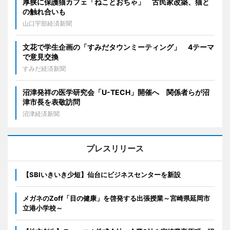
厚狭に保護猫カフェ「ねことおちゃ」 古民家改築、猫と
の触れ合いも
山口宇部経済新聞
文花で学生企画の「すみだタウンミーティング」 4テーマ
で意見交換
すみだ経済新聞
沼津発祥の医学研究会「U-TECH」開催へ 関係者らが沼
津市長を表敬訪問
沼津経済新聞
プレスリリース
【SBIいきいき少短】仙台にビジネスセンターを新設
メガネのZoff「目の健康」を啓発する出張授業～宮崎県延岡市
立港小学校～