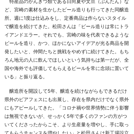
特産品のかんきつ類である日向夏や文旦（ぶんたん）な
ど、宮崎の素材を生かしたビール造りも行ってきた同醸造
所。週に1度は仕込みをし、定番商品は作らないスタイル
で醸造を続けてきた。松田さんは「ビール造りは常にトラ
イアンドエラー。それでも、宮崎の味を代表できるような
ビールを造り、かつ、ほかにないアイデアが光る商品を開
発したいと、仲間たちと挑戦をやめずに続けてきた。もち
ろん地元の人に飲んでほしいという気持ちは第一だが、全
国や海外でも評価してもらえるビールを常に念頭に置いて
いる」と振り返る。
醸造所を開設して5年、醸造を続けながらもできるだけ
県外のビアフェスにも出展し、存在を県内だけでなく県外
にもアピールしてきた。「コロナ禍や世界情勢に伴う影響
は無視できないが、せっかく5年で多くのファンの方がつ
いてくださったからこそ、より生産量を増やし、手に取っ
てもらうチャンスを増やしたい」と松田さんは新工場設立