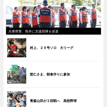
兵庫県警、熊本に支援部隊を派遣
村上、２５号ソロ 大リーグ
悠仁さま、朝食作りに参加
青森山田が２回戦へ 高校野球