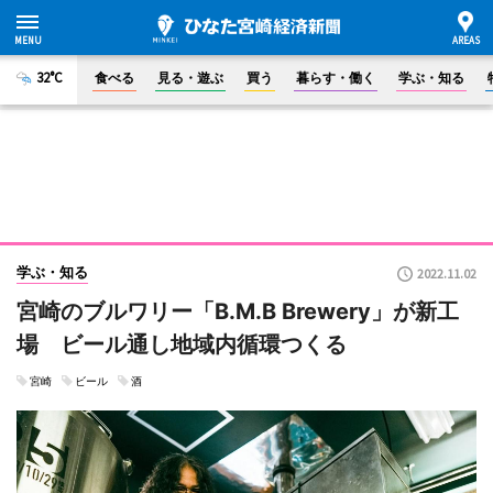
32°C
食べる
見る・遊ぶ
買う
暮らす・働く
学ぶ・知る
学ぶ・知る
2022.11.02
宮崎のブルワリー「B.M.B Brewery」が新工
場 ビール通し地域内循環つくる
宮崎
ビール
酒