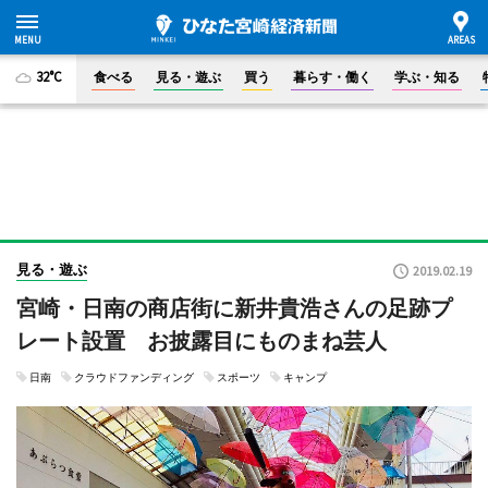
32°C
食べる
見る・遊ぶ
買う
暮らす・働く
学ぶ・知る
見る・遊ぶ
2019.02.19
宮崎・日南の商店街に新井貴浩さんの足跡プ
レート設置 お披露目にものまね芸人
日南
クラウドファンディング
スポーツ
キャンプ