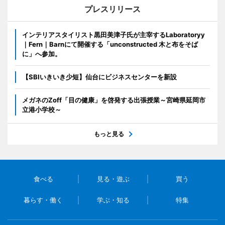
プレスリリース
インテリアスタイリスト黒田美津子氏が主宰するLaboratoryy
｜Fern｜Barnにて開催する「unconstructed 木と布をそば
に」へ参加。
【SBIいきいき少短】仙台にビジネスセンターを新設
メガネのZoff「目の健康」を啓発する出張授業～宮崎県延岡市
立港小学校～
もっと見る
食べる
見る・遊ぶ
買う
暮らす・働く
学ぶ・知る
特集