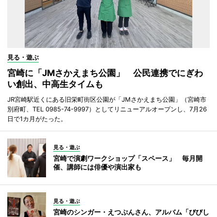
見る・遊ぶ
宮崎に「JMさかえまち公園」 公民連携でにぎわ
い創出、中高生タイムも
JR宮崎駅近くにある旧栄町街区公園が「JMさかえまち公園」（宮崎市
別府町、TEL 0985-74-9997）としてリニューアルオープンし、7月26
日で1カ月がたった。
見る・遊ぶ
宮崎で演劇ワークショップ「スペース」 毎月開
催、講師には俳優や演出家も
見る・遊ぶ
宮崎のシンガー・えつぷんさん、アルバム「びびし