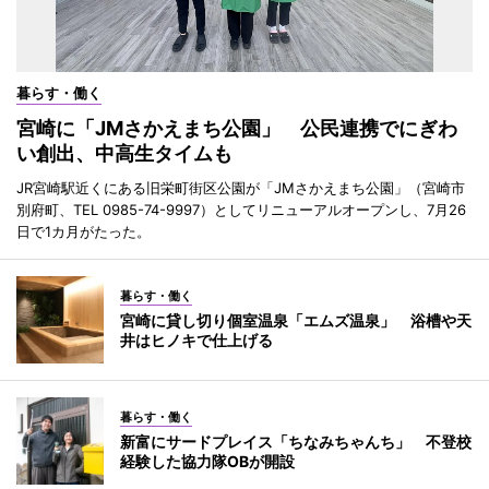
暮らす・働く
宮崎に「JMさかえまち公園」 公民連携でにぎわ
い創出、中高生タイムも
JR宮崎駅近くにある旧栄町街区公園が「JMさかえまち公園」（宮崎市
別府町、TEL 0985-74-9997）としてリニューアルオープンし、7月26
日で1カ月がたった。
暮らす・働く
宮崎に貸し切り個室温泉「エムズ温泉」 浴槽や天
井はヒノキで仕上げる
暮らす・働く
新富にサードプレイス「ちなみちゃんち」 不登校
経験した協力隊OBが開設