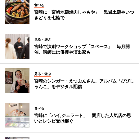
食べる
宮崎に「宮崎地鶏焼肉しゃもや」 黒岩土鶏やいつ
きどりを七輪で
見る・遊ぶ
宮崎で演劇ワークショップ「スペース」 毎月開
催、講師には俳優や演出家も
見る・遊ぶ
宮崎のシンガー・えつぷんさん、アルバム「びびし
ゃんこ」をデジタル配信
食べる
宮崎に「ハイ,ジェラート」 閉店した人気店の思
いとレシピ受け継ぐ