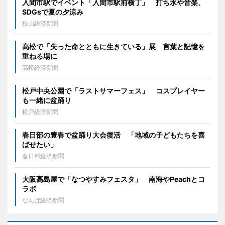
入間市駅でイベント「入間市駅前横丁」 打ち水や音楽、
SDGsで夏の夕涼み
狭山経済新聞
高松で「失った命とともに生きている」展 言葉と記憶を
重ねる場に
高松経済新聞
松戸中央公園で「ラストサマーフェス」 コスプレイヤー
も一緒に盆踊り
松戸経済新聞
春日部の豊春で盆踊り大会復活 「地域の子どもたちを喜
ばせたい」
春日部経済新聞
大阪高島屋で「なつやすみフェスタ」 南海やPeachとコ
ラボ
なんば経済新聞