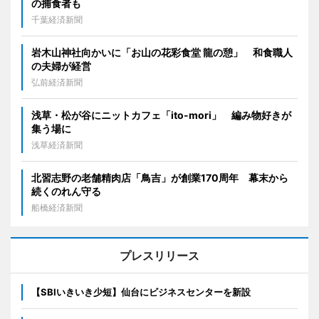
の捕食者も
千葉経済新聞
岩木山神社向かいに「お山の花彩食堂 龍の憩」 和食職人
の夫婦が経営
弘前経済新聞
浅草・松が谷にニットカフェ「ito-mori」 編み物好きが
集う場に
浅草経済新聞
北習志野の老舗精肉店「鳥吉」が創業170周年 幕末から
続くのれん守る
船橋経済新聞
プレスリリース
【SBIいきいき少短】仙台にビジネスセンターを新設