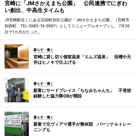
宮崎に「JMさかえまち公園」 公民連携でにぎわ
い創出、中高生タイムも
JR宮崎駅近くにある旧栄町街区公園が「JMさかえまち公園」（宮崎市
別府町、TEL 0985-74-9997）としてリニューアルオープンし、7月26
日で1カ月がたった。
暮らす・働く
宮崎に貸し切り個室温泉「エムズ温泉」 浴槽や天
井はヒノキで仕上げる
暮らす・働く
新富にサードプレイス「ちなみちゃんち」 不登校
経験した協力隊OBが開設
暮らす・働く
新富で元ヴィアマ選手が整体院 パーソナルトレー
ニングも