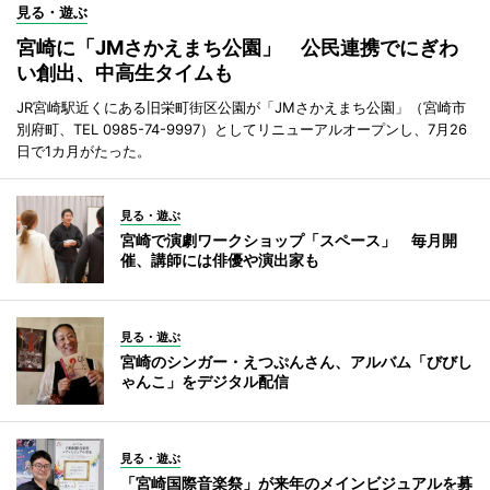
見る・遊ぶ
宮崎に「JMさかえまち公園」 公民連携でにぎわ
い創出、中高生タイムも
JR宮崎駅近くにある旧栄町街区公園が「JMさかえまち公園」（宮崎市
別府町、TEL 0985-74-9997）としてリニューアルオープンし、7月26
日で1カ月がたった。
見る・遊ぶ
宮崎で演劇ワークショップ「スペース」 毎月開
催、講師には俳優や演出家も
見る・遊ぶ
宮崎のシンガー・えつぷんさん、アルバム「びびし
ゃんこ」をデジタル配信
見る・遊ぶ
「宮崎国際音楽祭」が来年のメインビジュアルを募