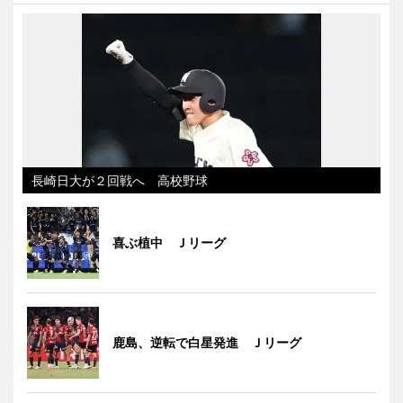
長崎日大が２回戦へ 高校野球
喜ぶ植中 Ｊリーグ
鹿島、逆転で白星発進 Ｊリーグ