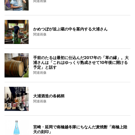
関連画像
かめつぼが並ぶ蔵の中を案内する大浦さん
関連画像
手前のたるは最初に仕込んだ2017年の「草の縁」。大
浦さんは「これはゆっくり熟成させて10年後に開ける
予定」と話す
関連画像
大浦酒造の各銘柄
関連画像
宮崎・延岡で南極越冬隊にちなんだ麦焼酎「南極上陸
天の刻印」