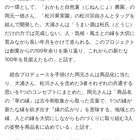
の一環として、「おかもと自然薯（じねんじょ）農園」の
岡元一徳さん、「松川果実園」の松川宗由さんとタッグを
組んで開発した。大浦さんは「うまい酒は杜氏（とうじ）
だけの力では完成しない。人・気候・風土との縁を大切に
育みながら長い年月をかけて造られる。このプロジェクト
は創業からの100年余りを振り返り、これからの新たな
100年を見据えたもの」と話す。
総合プロデュースを手掛けた岡元さんは商品化に当た
り、大浦さん、松川さんを含めた3者それぞれの共通する
思いを1つのコンセプトにまとめた。岡元さんは「商品名
の『草の縁』は古今和歌集から取った言葉で、1つの縁が
新たな縁を紡ぎ出す『縁の広がり』を意味する。地域との
縁、人との縁を大切にしながらものづくりに取り組む3人
の姿勢を商品名に込めている」と話す。