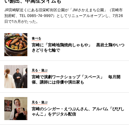
い創出、中高生タイムも
JR宮崎駅近くにある旧栄町街区公園が「JMさかえまち公園」（宮崎市
別府町、TEL 0985-74-9997）としてリニューアルオープンし、7月26
日で1カ月がたった。
食べる
宮崎に「宮崎地鶏焼肉しゃもや」 黒岩土鶏やいつ
きどりを七輪で
見る・遊ぶ
宮崎で演劇ワークショップ「スペース」 毎月開
催、講師には俳優や演出家も
見る・遊ぶ
宮崎のシンガー・えつぷんさん、アルバム「びびし
ゃんこ」をデジタル配信