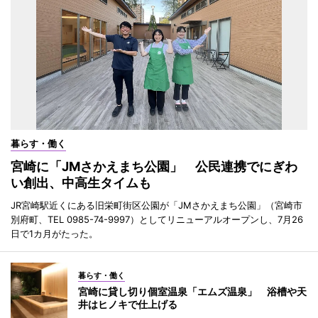
暮らす・働く
宮崎に「JMさかえまち公園」 公民連携でにぎわ
い創出、中高生タイムも
JR宮崎駅近くにある旧栄町街区公園が「JMさかえまち公園」（宮崎市
別府町、TEL 0985-74-9997）としてリニューアルオープンし、7月26
日で1カ月がたった。
暮らす・働く
宮崎に貸し切り個室温泉「エムズ温泉」 浴槽や天
井はヒノキで仕上げる