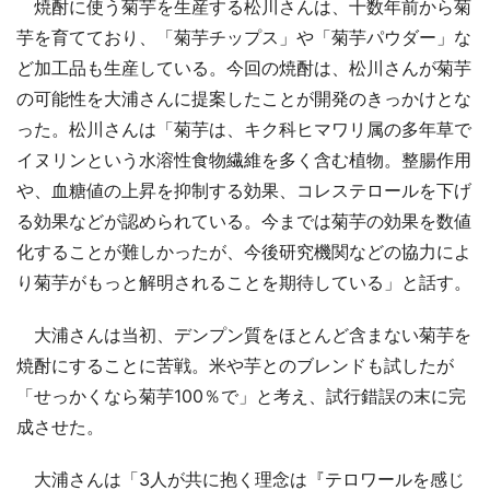
焼酎に使う菊芋を生産する松川さんは、十数年前から菊
芋を育てており、「菊芋チップス」や「菊芋パウダー」な
ど加工品も生産している。今回の焼酎は、松川さんが菊芋
の可能性を大浦さんに提案したことが開発のきっかけとな
った。松川さんは「菊芋は、キク科ヒマワリ属の多年草で
イヌリンという水溶性食物繊維を多く含む植物。整腸作用
や、血糖値の上昇を抑制する効果、コレステロールを下げ
る効果などが認められている。今までは菊芋の効果を数値
化することが難しかったが、今後研究機関などの協力によ
り菊芋がもっと解明されることを期待している」と話す。
大浦さんは当初、デンプン質をほとんど含まない菊芋を
焼酎にすることに苦戦。米や芋とのブレンドも試したが
「せっかくなら菊芋100％で」と考え、試行錯誤の末に完
成させた。
大浦さんは「3人が共に抱く理念は『テロワールを感じ