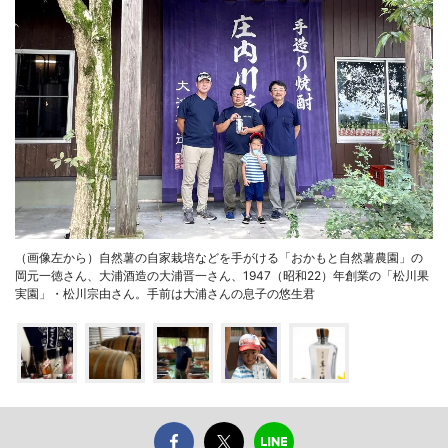
（画像左から）自然薯の自家栽培などを手がける「おかもと自然薯農園」の
岡元一徳さん、大浦酒造の大浦晋一さん、1947（昭和22）年創業の「松川果
実園」・松川宗由さん。手前は大浦さんの息子の悠生君