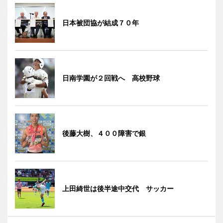
日本被団協が結成７０年
日南学園が２回戦へ 高校野球
後藤大樹、４００障害で銀
上田綺世は後半途中交代 サッカー