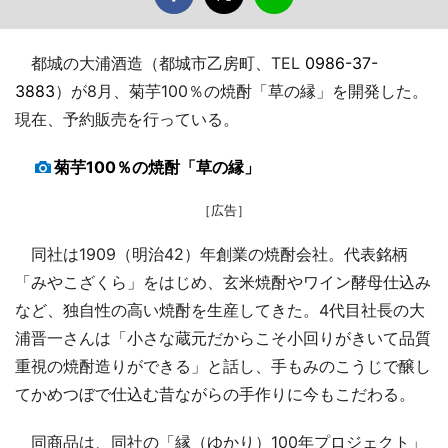
都城の大浦酒造（都城市乙房町、TEL
0986-37-
3883
）が8月、菊芋100％の焼酎「草の縁」を開発した。
現在、予約販売を行っている。
菊芋100％の焼酎「草の縁」
［広告］
同社は1909（明治42）年創業の焼酎会社。代表銘柄
「みやこざくら」をはじめ、玄米焼酎やワイン酵母仕込み
など、独自性の高い焼酎を生産してきた。4代目社長の大
浦晋一さんは「小さな蔵元だからこそ小回りがきいて品質
重視の焼酎造りができる」と話し、手もみのこうじで醸し
てかめつぼで仕込む昔ながらの手作りに今もこだわる。
同商品は、同社の「縁（ゆかり）100年プロジェクト」