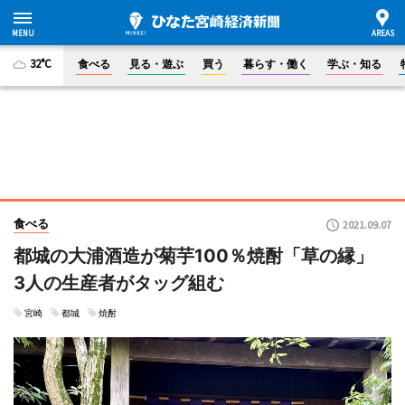
32°C
食べる
見る・遊ぶ
買う
暮らす・働く
学ぶ・知る
食べる
2021.09.07
都城の大浦酒造が菊芋100％焼酎「草の縁」
3人の生産者がタッグ組む
宮崎
都城
焼酎