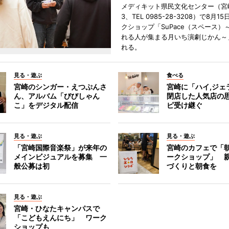
メディキット県民文化センター（宮
3、TEL 0985-28-3208）で8月
クショップ「SuPace（スペース）
れる人が集まる月いち演劇じかん～
れる。
見る・遊ぶ
食べる
宮崎のシンガー・えつぷんさ
宮崎に「ハイ,ジ
ん、アルバム「びびしゃん
閉店した人気店の
こ」をデジタル配信
ピ受け継ぐ
見る・遊ぶ
見る・遊ぶ
「宮崎国際音楽祭」が来年の
宮崎のカフェで「
メインビジュアルを募集 一
ークショップ」 
般公募は初
づくりと朝食を
見る・遊ぶ
宮崎・ひなたキャンパスで
「こどもえんにち」 ワーク
ショップも