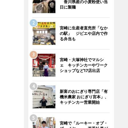
香川県産の小麦粉使い当
日に製麺
宮崎に生産者直売所「なか
の駅」 ジビエや店内で作
る弁当も
宮崎・大塚神社でマルシ
ェ キッチンカーやワーク
ショップなど17店出店
新富のおにぎり専門店「有
機米農家 おにぎり宮本」、
キッチンカー営業開始
宮崎で「ルーキー・オブ・