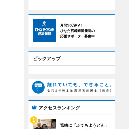
月間50万PV！
ひなた宮崎経済新聞の
応援サポーター募集中
ピックアップ
アクセスランキング
宮崎に「ふでちようどん」