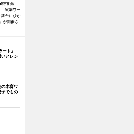
崎市船塚
15日、演劇ワー
～舞台にひか
」が開催さ
ェラート」
思いとレシ
朝の木育ワ
親子でもの