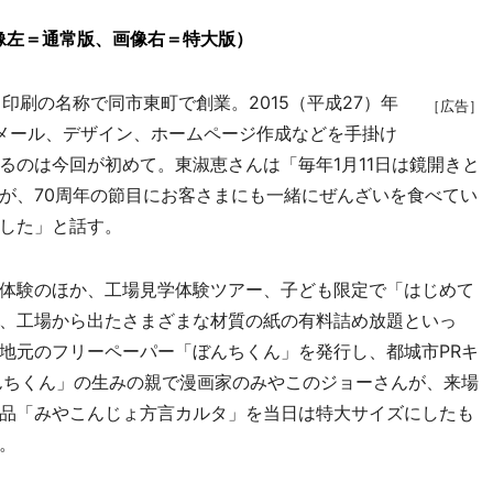
像左＝通常版、画像右＝特大版）
印刷の名称で同市東町で創業。2015（平成27）年
［広告］
メール、デザイン、ホームページ作成などを手掛け
るのは今回が初めて。東淑恵さんは「毎年1月11日は鏡開きと
が、70周年の節目にお客さまにも一緒にぜんざいを食べてい
した」と話す。
体験のほか、工場見学体験ツアー、子ども限定で「はじめて
、工場から出たさまざまな材質の紙の有料詰め放題といっ
地元のフリーペーパー「ぼんちくん」を発行し、都城市PRキ
んちくん」の生みの親で漫画家のみやこのジョーさんが、来場
品「みやこんじょ方言カルタ」を当日は特大サイズにしたも
。