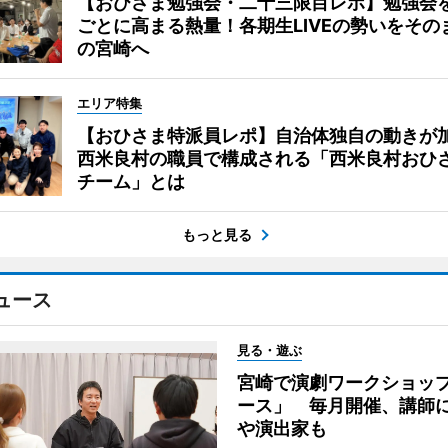
【おひさま勉強会・二十三限目レポ】勉強会
ごとに高まる熱量！各期生LIVEの勢いをその
の宮崎へ
エリア特集
【おひさま特派員レポ】自治体独自の動きが
西米良村の職員で構成される「西米良村おひ
チーム」とは
もっと見る
ュース
見る・遊ぶ
宮崎で演劇ワークショッ
ース」 毎月開催、講師
や演出家も