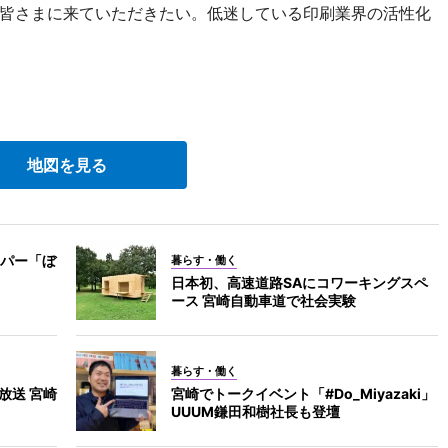
皆さまに来ていただきたい。低迷している印刷業界の活性化
地図を見る
パー「ぼ
暮らす・働く
日本初、高速道路SAにコワーキングスペ
ース 宮崎自動車道で社会実験
暮らす・働く
放送 宮崎
宮崎でトークイベント「#Do_Miyazaki」
UUUM鎌田和樹社長も登壇