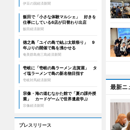
伊豆の国経済新聞
飯田で「小さな体験マルシェ」 好きを
仕事にしている6店が日替わり出店
飯田経済新聞
徳之島「ユイの島で結ぶ太鼓祭り」 9
年ぶりの開催で島を沸かせる
奄美群島南三島経済新聞
壱岐に「壱岐の島ラーメン 志賀屋」 タ
イ塩ラーメンで島の新名物目指す
壱岐対馬経済新聞
最新ニ
宗像・海の道むなかた館で「夏の課外授
業」 カードゲームで世界遺産学ぶ
宗像経済新聞
プレスリリース