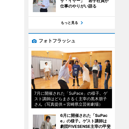
ザ・イヤー」 若手社員が
仕事のやりがい語る
もっと見る
フォトフラッシュ
7月に開催された「SuPace」の様子。ゲ
スト講師はどらまさるく主宰の黒木朋子
さん（写真提供＝宮崎県立芸術劇場）
6月に開催された「SuPac
e」の様子。ゲスト講師は
劇団FIVESENSE主宰の甲斐