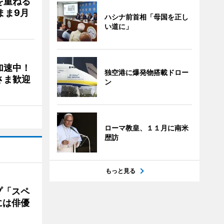
を重ねる
まま9月
ハシナ前首相「母国を正し
い道に」
加速中！
独空港に爆発物搭載ドロー
さま歓迎
ン
ローマ教皇、１１月に南米
歴訪
もっと見る
プ「スペ
には俳優