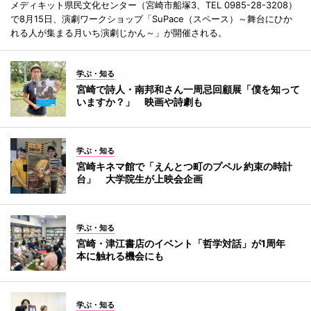
メディキット県民文化センター（宮崎市船塚3、TEL 0985-28-3208）
で8月15日、演劇ワークショップ「SuPace（スペース）～舞台にひか
れる人が集まる月いち演劇じかん～」が開催される。
学ぶ・知る
宮崎で詩人・南邦和さん一周忌回顧展「僕を知って
いますか？」 映画や詩劇も
学ぶ・知る
宮崎キネマ館で「えんとつ町のプペル 約束の時計
台」 大学院生が上映会企画
学ぶ・知る
宮崎・津江書店のイベント「哲学対話」が1周年
本に触れる機会にも
学ぶ・知る