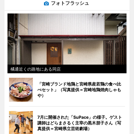
フォトフラッシュ
橘通近くの路地にある同店
「宮崎ブランド地鶏と宮崎県産若鶏の食べ比
べセット」（写真提供＝宮崎地鶏焼肉しゃも
や）
7月に開催された「SuPace」の様子。ゲスト
講師はどらまさるく主宰の黒木朋子さん（写
真提供＝宮崎県立芸術劇場）