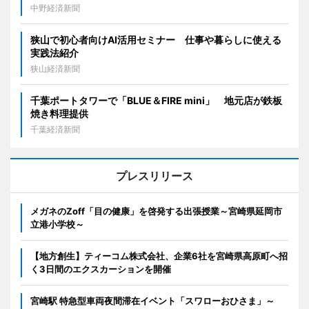
中野経済新聞
狭山で初心者向けAI活用セミナー 仕事や暮らしに使える
実践法紹介
狭山経済新聞
千葉ポートタワーで「BLUE＆FIRE mini」 地元店が鉄板
焼き料理提供
千葉経済新聞
プレスリリース
メガネのZoff「目の健康」を啓発する出張授業～宮崎県延岡市
立港小学校～
【地方創生】ティーコム株式会社、企業6社を宮崎県高原町へ招
く3日間のエクスカーションを開催
宮崎駅 特急型車両夜間滞在イベント「スワローおひさま」～