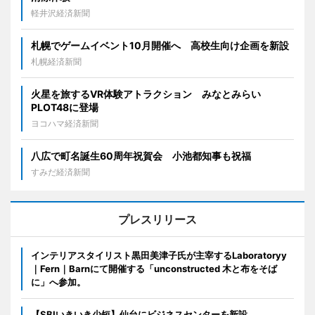
軽井沢経済新聞
札幌でゲームイベント10月開催へ 高校生向け企画を新設
札幌経済新聞
火星を旅するVR体験アトラクション みなとみらい
PLOT48に登場
ヨコハマ経済新聞
八広で町名誕生60周年祝賀会 小池都知事も祝福
すみだ経済新聞
プレスリリース
インテリアスタイリスト黒田美津子氏が主宰するLaboratoryy
｜Fern｜Barnにて開催する「unconstructed 木と布をそば
に」へ参加。
【SBIいきいき少短】仙台にビジネスセンターを新設