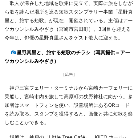
歌人が滞在した地域を歌集に見立て、実際に旅をしなが
ら歌を詠んだ場所を巡る短歌スタンプラリー事業「星野真
里と、旅する短歌」が現在、開催されている。主催はアー
ツカウンシルみやざき（宮崎市宮田町）。3回目を迎える
今年は、俳優の星野真里さんをゲスト歌人に迎える。
星野真里と、旅する短歌のチラシ（写真提供＝アー
ツカウンシルみやざき）
［広告］
神戸三宮フェリー・ターミナルから宮崎カーフェリーに
乗船し、宮崎市内を旅して高原町の狭野神社に向かう。参
加者はスマートフォンを使い、設置場所にあるQRコード
を読み取る。スタンプを獲得すると、画像と共に短歌を楽
しむことができる。
場所は、神戸の「Little Tree Café」「KIITO ホール」