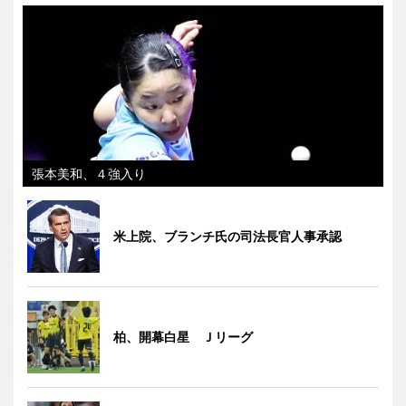
張本美和、４強入り
米上院、ブランチ氏の司法長官人事承認
柏、開幕白星 Ｊリーグ