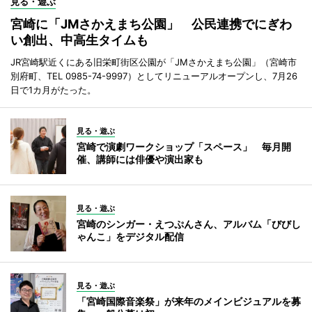
見る・遊ぶ
宮崎に「JMさかえまち公園」 公民連携でにぎわ
い創出、中高生タイムも
JR宮崎駅近くにある旧栄町街区公園が「JMさかえまち公園」（宮崎市
別府町、TEL 0985-74-9997）としてリニューアルオープンし、7月26
日で1カ月がたった。
見る・遊ぶ
宮崎で演劇ワークショップ「スペース」 毎月開
催、講師には俳優や演出家も
見る・遊ぶ
宮崎のシンガー・えつぷんさん、アルバム「びびし
ゃんこ」をデジタル配信
見る・遊ぶ
「宮崎国際音楽祭」が来年のメインビジュアルを募