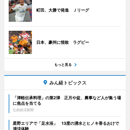
町田、大勝で発進 Ｊリーグ
日本、豪州に惜敗 ラグビー
もっと見る
みん経トピックス
「津軽伝承料理」の第2弾 正月や盆、農事など人が集う場
に焦点を当てる
弘前経済新聞
星野エリアで「足水浴」 13度の湧水とヒノキ香るおけで
清涼体験