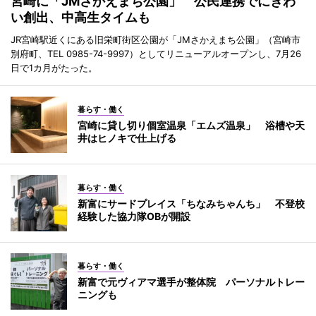
宮崎に「JMさかえまち公園」 公民連携でにぎわ
い創出、中高生タイムも
JR宮崎駅近くにある旧栄町街区公園が「JMさかえまち公園」（宮崎市
別府町、TEL 0985-74-9997）としてリニューアルオープンし、7月26
日で1カ月がたった。
暮らす・働く
宮崎に貸し切り個室温泉「エムズ温泉」 浴槽や天
井はヒノキで仕上げる
暮らす・働く
新富にサードプレイス「ちなみちゃんち」 不登校
経験した協力隊OBが開設
暮らす・働く
新富で元ヴィアマ選手が整体院 パーソナルトレー
ニングも