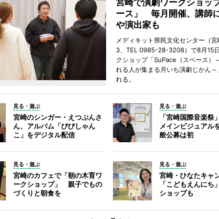
宮崎で演劇ワークショッ
ース」 毎月開催、講師
や演出家も
メディキット県民文化センター（宮
3、TEL 0985-28-3208）で8月
クショップ「SuPace（スペース）
れる人が集まる月いち演劇じかん～
れる。
見る・遊ぶ
見る・遊ぶ
宮崎のシンガー・えつぷんさ
「宮崎国際音楽祭
ん、アルバム「びびしゃん
メインビジュアル
こ」をデジタル配信
般公募は初
見る・遊ぶ
見る・遊ぶ
宮崎のカフェで「朝の木育ワ
宮崎・ひなたキャ
ークショップ」 親子でもの
「こどもえんにち
づくりと朝食を
ショップも