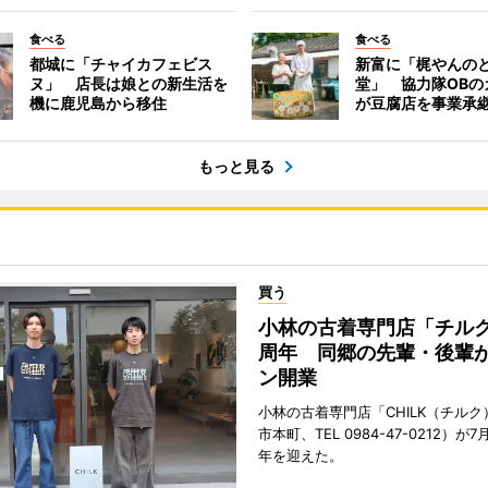
食べる
食べる
都城に「チャイカフェビス
新富に「梶やんの
ヌ」 店長は娘との新生活を
堂」 協力隊OBの
機に鹿児島から移住
が豆腐店を事業承
もっと見る
買う
小林の古着専門店「チルク
周年 同郷の先輩・後輩
ン開業
小林の古着専門店「CHILK（チル
市本町、TEL 0984-47-0212）が7
年を迎えた。