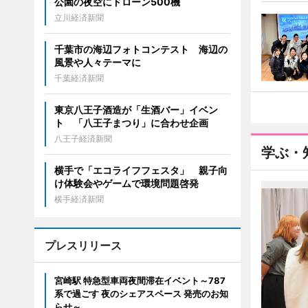
公園の夜空にドローン500機
立川経済新聞
千葉市の海辺フォトコンテスト 海辺の
風景や人々テーマに
千葉経済新聞
東京八王子酒造が「生酒バー」イベン
ト 「八王子まつり」に合わせ企画
八王子経済新聞
学ぶ・
横手で「エコライフフェスタ」 親子向
け体験会やゲームで環境問題啓発
横手経済新聞
プレスリリース
宮崎駅 特急型車両夜間滞在イベント～787
系で過ごす 夜のシェアスペース 発売のお知
らせ～