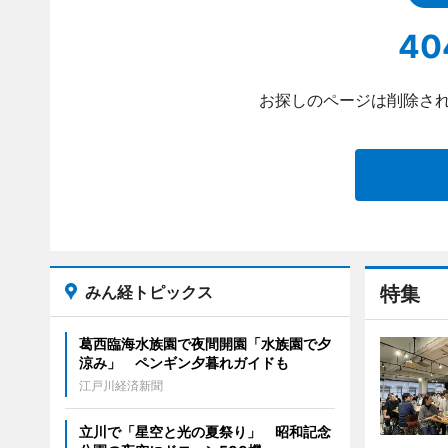
40
お探しのページは削除され
みん経トピックス
特集
葛西臨海水族園で夜間開園「水族園で夕
涼み」 ペンギン夕暮れガイドも
江戸川経済新聞
立川で「星空と光の夏祭り」 昭和記念