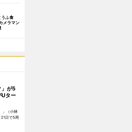
とうふ食
カメラマン
継
」が5
がUター
ク）」（小林
月21日で5周