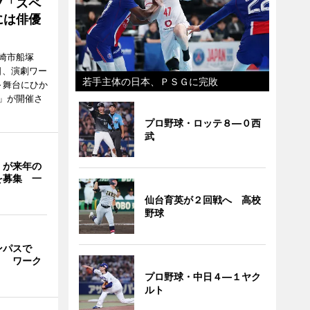
プ「スペ
には俳優
崎市船塚
15日、演劇ワー
若手主体の日本、ＰＳＧに完敗
～舞台にひか
」が開催さ
プロ野球・ロッテ８―０西
武
」が来年の
を募集 一
仙台育英が２回戦へ 高校
野球
ンパスで
」 ワーク
プロ野球・中日４―１ヤク
ルト