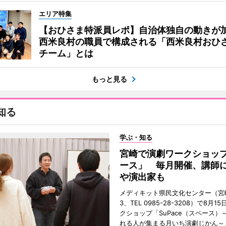
エリア特集
【おひさま特派員レポ】自治体独自の動きが
西米良村の職員で構成される「西米良村おひ
チーム」とは
もっと見る
知る
学ぶ・知る
宮崎で演劇ワークショッ
ース」 毎月開催、講師
や演出家も
メディキット県民文化センター（宮
3、TEL 0985-28-3208）で8月
クショップ「SuPace（スペース）
れる人が集まる月いち演劇じかん～