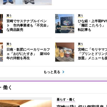
買う
買う
宮崎でサステナブルイベン
ひな経・上半期PV
ト 市内事業者も「不完全」
「麺匠 こたろう」
な商品販売
転記事も
買う
買う
日南・飫肥にベーカリーカフ
宮崎に「モリヤマ
ェ「おびにたすき」 築100
「プリンとドリン
年の洋館を再生
放題」メニューも
もっと見る
・働く
暮らす・働く