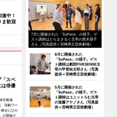
加速中！
さま歓迎
7月に開催された「SuPace」の様子。ゲ
スト講師はどらまさるく主宰の黒木朋子
さん（写真提供＝宮崎県立芸術劇場）
6月に開催された
「SuPace」の様子。ゲス
ト講師は劇団FIVESENSE主
宰の甲斐祐太郎さん（写真
提供＝宮崎県立芸術劇場）
プ「スペ
には俳優
5月に開催された
「SuPace」の様子。ゲス
ト講師はユニットろむ主宰
崎市船塚
の進藤アヤノさん（写真提
15日、演劇ワー
供＝宮崎県立芸術劇場）
～舞台にひか
」が開催さ