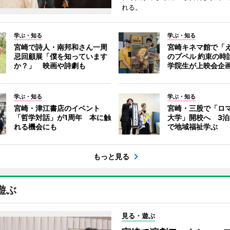
れる。
学ぶ・知る
学ぶ・知る
宮崎で詩人・南邦和さん一周
宮崎キネマ館で「
忌回顧展「僕を知っています
のプペル 約束の時
か？」 映画や詩劇も
学院生が上映会企
学ぶ・知る
学ぶ・知る
宮崎・津江書店のイベント
宮崎・三股で「ロ
「哲学対話」が1周年 本に触
大学」開校へ 3泊
れる機会にも
で地域福祉学ぶ
もっと見る
遊ぶ
見る・遊ぶ