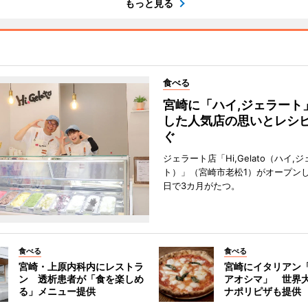
もっと見る
食べる
宮崎に「ハイ,ジェラート
した人気店の思いとレシ
ぐ
ジェラート店「Hi,Gelato（ハイ,
ト）」（宮崎市老松1）がオープンし
日で3カ月がたつ。
食べる
食べる
宮崎・上原内科内にレストラ
宮崎にイタリアン
ン 透析患者が「食を楽しめ
アオシマ」 世界
る」メニュー提供
ナポリピザも提供