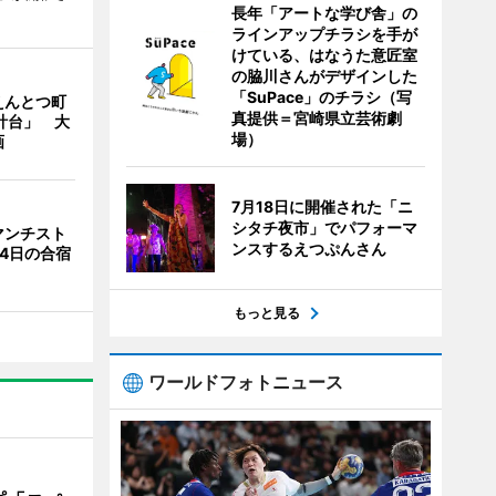
長年「アートな学び舎」の
ラインアップチラシを手が
けている、はなうた意匠室
の脇川さんがデザインした
「SuPace」のチラシ（写
えんとつ町
真提供＝宮崎県立芸術劇
計台」 大
場）
画
7月18日に開催された「ニ
シタチ夜市」でパフォーマ
マンチスト
ンスするえつぷんさん
4日の合宿
もっと見る
ワールドフォトニュース