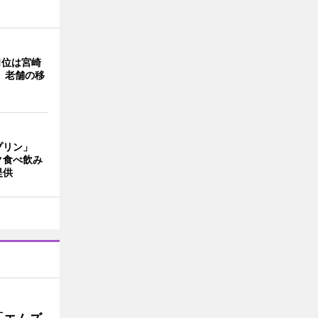
1位は宮崎
 老舗の移
プリン」
ク食べ飲み
提供