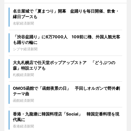
名古屋城で「夏まつり」開幕 盆踊りを毎日開催、飲食・
縁日ブースも
名駅経済新聞
「渋谷盆踊り」に6万7000人 109前に櫓、外国人観光客
も踊りの輪に
シブヤ経済新聞
大丸札幌店で任天堂ポップアップストア 「どうぶつの
森」特設エリアも
札幌経済新聞
OMO5函館で「函館夜景の日」 手回しオルガンで野外劇
テーマ曲
函館経済新聞
香港・九龍塘に韓国料理店「Social」 韓国定番料理を現
代風に
香港経済新聞