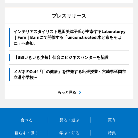
プレスリリース
インテリアスタイリスト黒田美津子氏が主宰するLaboratoryy
｜Fern｜Barnにて開催する「unconstructed 木と布をそば
に」へ参加。
【SBIいきいき少短】仙台にビジネスセンターを新設
メガネのZoff「目の健康」を啓発する出張授業～宮崎県延岡市
立港小学校～
もっと見る
食べる
見る・遊ぶ
買う
暮らす・働く
学ぶ・知る
特集