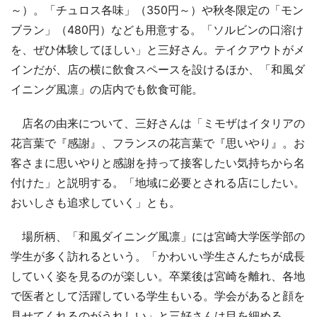
～）。「チュロス各味」（350円～）や秋冬限定の「モン
ブラン」（480円）なども用意する。「ソルビンの口溶け
を、ぜひ体験してほしい」と三好さん。テイクアウトがメ
インだが、店の横に飲食スペースを設けるほか、「和風ダ
イニング風凛」の店内でも飲食可能。
店名の由来について、三好さんは「ミモザはイタリアの
花言葉で『感謝』、フランスの花言葉で『思いやり』。お
客さまに思いやりと感謝を持って接客したい気持ちから名
付けた」と説明する。「地域に必要とされる店にしたい。
おいしさも追求していく」とも。
場所柄、「和風ダイニング風凛」には宮崎大学医学部の
学生が多く訪れるという。「かわいい学生さんたちが成長
していく姿を見るのが楽しい。卒業後は宮崎を離れ、各地
で医者として活躍している学生もいる。学会があると顔を
見せてくれるのがうれしい」と三好さんは目を細める。