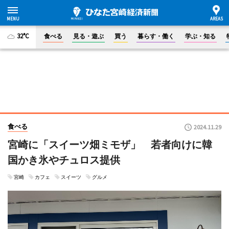
32°C
食べる
見る・遊ぶ
買う
暮らす・働く
学ぶ・知る
食べる
2024.11.29
宮崎に「スイーツ畑ミモザ」 若者向けに韓
国かき氷やチュロス提供
宮崎
カフェ
スイーツ
グルメ