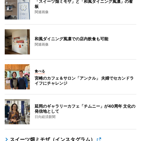
「スイーツ畑ミモザ」と「和風ダイニング風凛」の看
板
関連画像
和風ダイニング風凛での店内飲食も可能
関連画像
食べる
宮崎のカフェ＆サロン「アンクル」 夫婦でセカンドラ
イフにチャレンジ
延岡のギャラリーカフェ「チムニー」が40周年 文化の
発信地として
日向経済新聞
スイーツ畑ミモザ（インスタグラム）