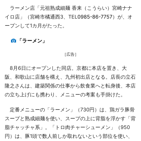
ラーメン店「元祖熟成細麺 香来（こうらい）宮崎ナナ
イロ店」（宮崎市橘通西3、TEL
0985-86-7757
）が、オ
ープンして1カ月がたった。
「ラーメン」
［広告］
8月6日にオープンした同店。京都に本店を置き、大
阪、和歌山に店舗を構え、九州初出店となる。店長の立石
隆之さんは、建築関係の仕事から飲食業へと転身後、本店
の立ち上げにも携わり、メニューの考案も手掛けた。
定番メニューの「ラーメン」（730円）は、鶏ガラ豚骨
スープと熟成細麺を使い、スープの上に背脂を浮かす「背
脂チャッチャ系」。「トロ肉チャーシューメン」（950
円）は、豚1頭で数人前しか取れないという部位を使い、