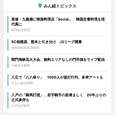
みん経トピックス
香港・九龍塘に韓国料理店「Social」 韓国定番料理を現
代風に
香港経済新聞
SC相模原、熊本と引き分け J3リーグ開幕
相模原町田経済新聞
関門海峡花火大会、無料エリアなしの門司側をライブ配信
小倉経済新聞
八広で「八八祭り」 1500人が提灯行列、多幸アートも
すみだ経済新聞
八戸の「騎馬打毬」、若手騎手の姿勇ましく 20年ぶりの
正式参拝も
八戸経済新聞