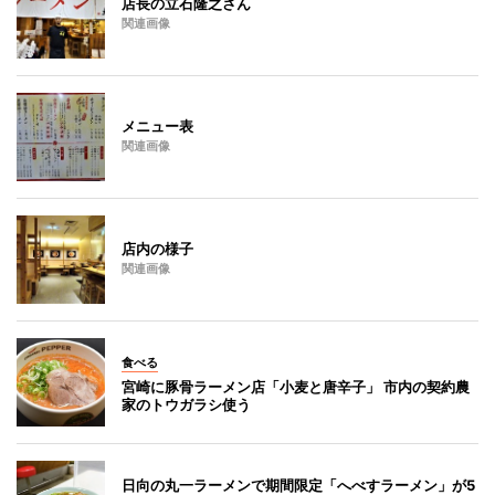
店長の立石隆之さん
関連画像
メニュー表
関連画像
店内の様子
関連画像
食べる
宮崎に豚骨ラーメン店「小麦と唐辛子」 市内の契約農
家のトウガラシ使う
日向の丸一ラーメンで期間限定「へべすラーメン」が5