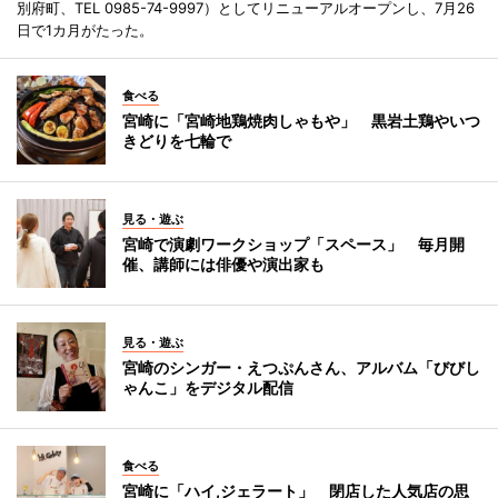
別府町、TEL 0985-74-9997）としてリニューアルオープンし、7月26
日で1カ月がたった。
食べる
宮崎に「宮崎地鶏焼肉しゃもや」 黒岩土鶏やいつ
きどりを七輪で
見る・遊ぶ
宮崎で演劇ワークショップ「スペース」 毎月開
催、講師には俳優や演出家も
見る・遊ぶ
宮崎のシンガー・えつぷんさん、アルバム「びびし
ゃんこ」をデジタル配信
食べる
宮崎に「ハイ,ジェラート」 閉店した人気店の思