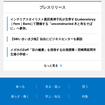
プレスリリース
インテリアスタイリスト黒田美津子氏が主宰するLaboratoryy
｜Fern｜Barnにて開催する「unconstructed 木と布をそば
に」へ参加。
【SBIいきいき少短】仙台にビジネスセンターを新設
メガネのZoff「目の健康」を啓発する出張授業～宮崎県延岡市
立港小学校～
もっと見る
食べる
見る・遊ぶ
買う
暮らす・働く
学ぶ・知る
特集