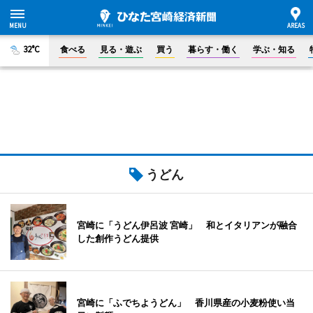
32°C
食べる
見る・遊ぶ
買う
暮らす・働く
学ぶ・知る
うどん
宮崎に「うどん伊呂波 宮崎」 和とイタリアンが融合
した創作うどん提供
宮崎に「ふでちようどん」 香川県産の小麦粉使い当