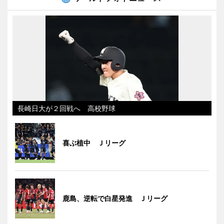
長崎日大が２回戦へ 高校野球
喜ぶ植中 Ｊリーグ
鹿島、逆転で白星発進 Ｊリーグ