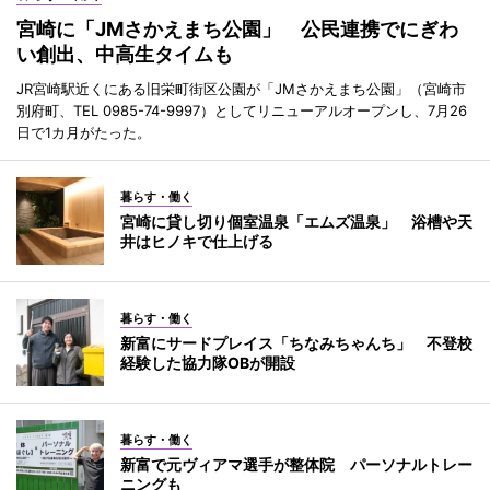
宮崎に「JMさかえまち公園」 公民連携でにぎわ
い創出、中高生タイムも
JR宮崎駅近くにある旧栄町街区公園が「JMさかえまち公園」（宮崎市
別府町、TEL 0985-74-9997）としてリニューアルオープンし、7月26
日で1カ月がたった。
暮らす・働く
宮崎に貸し切り個室温泉「エムズ温泉」 浴槽や天
井はヒノキで仕上げる
暮らす・働く
新富にサードプレイス「ちなみちゃんち」 不登校
経験した協力隊OBが開設
暮らす・働く
新富で元ヴィアマ選手が整体院 パーソナルトレー
ニングも