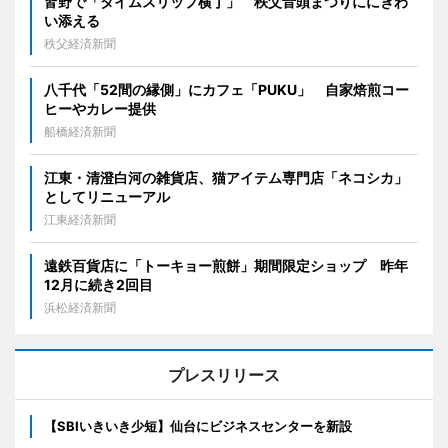
皆野で「タイムスリップ横丁」 秩父音頭まつりににぎわ
い添える
秩父経済新聞
八千代「52間の縁側」にカフェ「PUKU」 自家焙煎コー
ヒーやカレー提供
船橋経済新聞
江東・清澄白河の雑貨店、猫アイテム専門店「ネコシカ」
としてリニューアル
江東経済新聞
遠鉄百貨店に「トーキョー煎餅」期間限定ショップ 昨年
12月に続き2回目
浜松経済新聞
プレスリリース
【SBIいきいき少短】仙台にビジネスセンターを新設