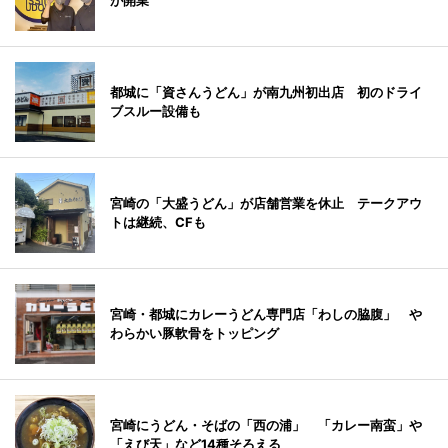
が開業
都城に「資さんうどん」が南九州初出店 初のドライ
ブスルー設備も
宮崎の「大盛うどん」が店舗営業を休止 テークアウ
トは継続、CFも
宮崎・都城にカレーうどん専門店「わしの脇腹」 や
わらかい豚軟骨をトッピング
宮崎にうどん・そばの「西の浦」 「カレー南蛮」や
「えび天」など14種そろえる