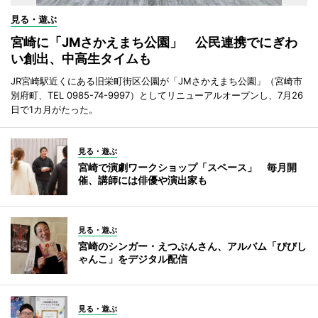
見る・遊ぶ
宮崎に「JMさかえまち公園」 公民連携でにぎわ
い創出、中高生タイムも
JR宮崎駅近くにある旧栄町街区公園が「JMさかえまち公園」（宮崎市
別府町、TEL 0985-74-9997）としてリニューアルオープンし、7月26
日で1カ月がたった。
見る・遊ぶ
宮崎で演劇ワークショップ「スペース」 毎月開
催、講師には俳優や演出家も
見る・遊ぶ
宮崎のシンガー・えつぷんさん、アルバム「びびし
ゃんこ」をデジタル配信
見る・遊ぶ