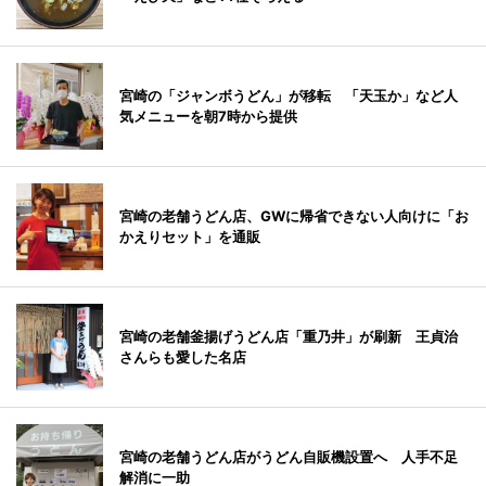
宮崎の「ジャンボうどん」が移転 「天玉か」など人
気メニューを朝7時から提供
宮崎の老舗うどん店、GWに帰省できない人向けに「お
かえりセット」を通販
宮崎の老舗釜揚げうどん店「重乃井」が刷新 王貞治
さんらも愛した名店
宮崎の老舗うどん店がうどん自販機設置へ 人手不足
解消に一助