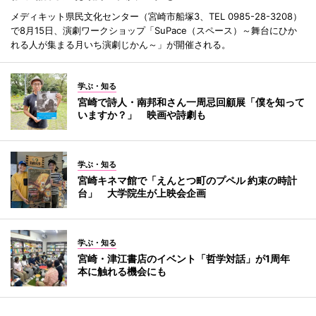
メディキット県民文化センター（宮崎市船塚3、TEL 0985-28-3208）
で8月15日、演劇ワークショップ「SuPace（スペース）～舞台にひか
れる人が集まる月いち演劇じかん～」が開催される。
学ぶ・知る
宮崎で詩人・南邦和さん一周忌回顧展「僕を知って
いますか？」 映画や詩劇も
学ぶ・知る
宮崎キネマ館で「えんとつ町のプペル 約束の時計
台」 大学院生が上映会企画
学ぶ・知る
宮崎・津江書店のイベント「哲学対話」が1周年
本に触れる機会にも