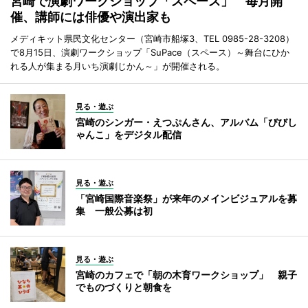
宮崎で演劇ワークショップ「スペース」 毎月開
催、講師には俳優や演出家も
メディキット県民文化センター（宮崎市船塚3、TEL 0985-28-3208）
で8月15日、演劇ワークショップ「SuPace（スペース）～舞台にひか
れる人が集まる月いち演劇じかん～」が開催される。
見る・遊ぶ
宮崎のシンガー・えつぷんさん、アルバム「びびし
ゃんこ」をデジタル配信
見る・遊ぶ
「宮崎国際音楽祭」が来年のメインビジュアルを募
集 一般公募は初
見る・遊ぶ
宮崎のカフェで「朝の木育ワークショップ」 親子
でものづくりと朝食を