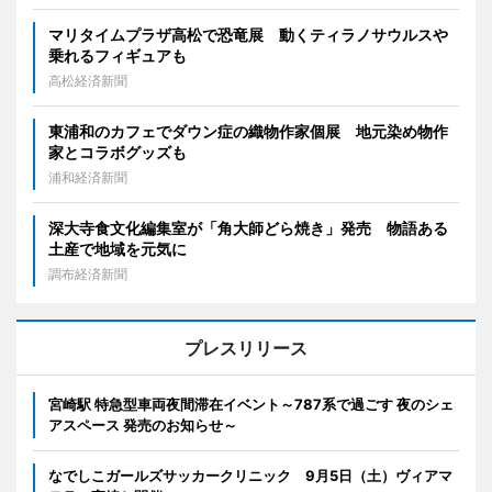
マリタイムプラザ高松で恐竜展 動くティラノサウルスや
乗れるフィギュアも
高松経済新聞
東浦和のカフェでダウン症の織物作家個展 地元染め物作
家とコラボグッズも
浦和経済新聞
深大寺食文化編集室が「角大師どら焼き」発売 物語ある
土産で地域を元気に
調布経済新聞
プレスリリース
宮崎駅 特急型車両夜間滞在イベント～787系で過ごす 夜のシェ
アスペース 発売のお知らせ～
なでしこガールズサッカークリニック 9月5日（土）ヴィアマ